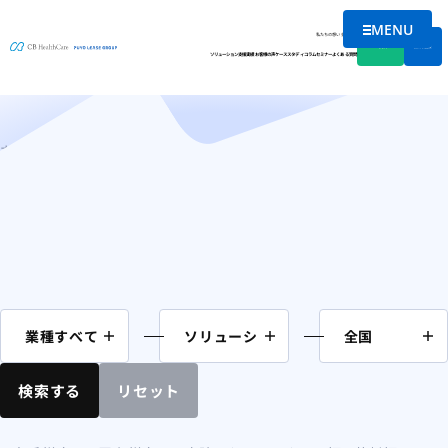
MENU
コラム
メニューを
私たちの想い
会社情報
資料DL
無料相談
ソリューション
支援実績
お客様の声
ケーススタディ
コラム
セミナー
よくある質問
ホーム
中部
検索する
リセット