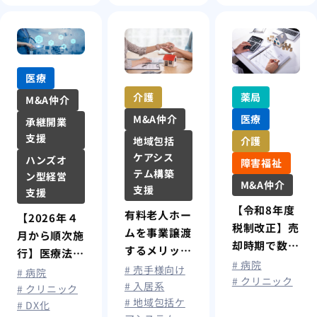
医療
薬局
介護
M&A仲介
医療
M&A仲介
承継開業
支援
介護
地域包括
ケアシス
ハンズオ
障害福祉
テム構築
ン型経営
M&A仲介
支援
支援
【令和8年度
有料老人ホー
【2026年４
税制改正】売
ムを事業譲渡
月から順次施
却時期で数千
するメリット
行】医療法改
万円差
# 病院
や相場・手順
# 売手様向け
正のポイント
# 病院
も？“ミニマ
# クリニック
を徹底解説
# 入居系
―都市部では
# クリニック
ムタック
# 地域包括ケ
# DX化
開業規制も
ス”の改正と