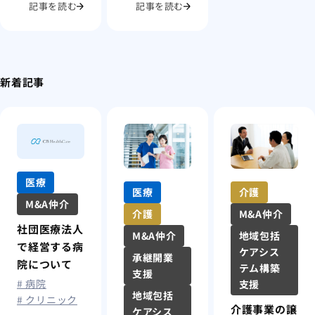
記事を読む
記事を読む
新着記事
医療
医療
介護
M&A仲介
介護
M&A仲介
社団医療法人
M&A仲介
地域包括
で経営する病
ケアシス
承継開業
院について
テム構築
支援
# 病院
支援
地域包括
# クリニック
介護事業の譲
ケアシス