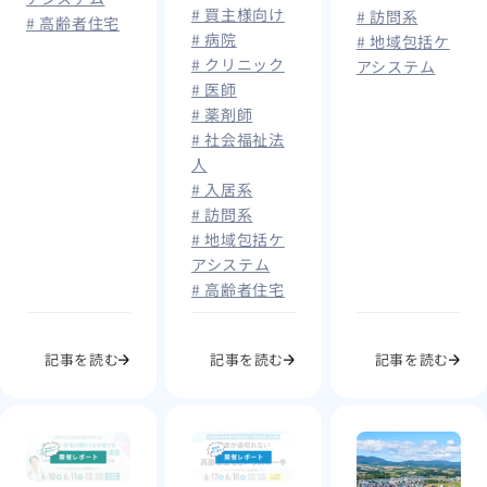
も解説
考える！ 医
# 買主様向け
# 訪問系
は？
# 高齢者住宅
# 病院
療・介護経営
# 地域包括ケ
# クリニック
アシステム
者が今取り組
# 医師
むべき「出
# 薬剤師
口」への備え
# 社会福祉法
とは
人
# 入居系
# 訪問系
# 地域包括ケ
アシステム
# 高齢者住宅
記事を読む
記事を読む
記事を読む