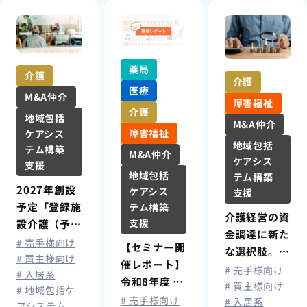
薬局
介護
介護
医療
M&A仲介
障害福祉
介護
地域包括
M&A仲介
障害福祉
ケアシス
地域包括
テム構築
M&A仲介
ケアシス
支援
地域包括
テム構築
2027年創設
ケアシス
支援
予定「登録施
テム構築
介護経営の資
支援
設介護（予
金調達に新た
防）支援」と
# 売手様向け
【セミナー開
な選択肢。
は？住宅型有
# 買主様向け
催レポート】
2026年5月施
# 売手様向け
# 入居系
料老人ホーム
令和8年度 税
行「企業価値
# 買主様向け
# 地域包括ケ
の今後と影響
制改正を機に
# 売手様向け
# 入居系
担保権」と
アシステム