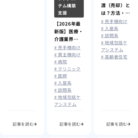
渡（売却）と
テム構築
支援
は？方法・流
れや法人格別
# 売手様向け
【2026年最
の注意点を解
# 入居系
新版】医療・
# 訪問系
説！
介護業界
# 地域包括ケ
M&A動向と
# 売手様向け
アシステム
売却相場｜病
# 買主様向け
# 高齢者住宅
# 病院
院・クリニッ
# クリニック
ク・介護施設
# 医師
の事業承継を
# 入居系
徹底解説！
# 訪問系
# 地域包括ケ
アシステム
記事を読む
記事を読む
記事を読む