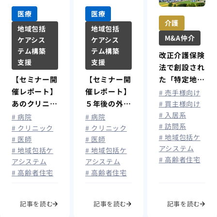
医療
医療
介護
地域包括
地域包括
M&A仲介
ケアシス
ケアシス
テム構築
テム構築
改正介護保険
支援
支援
法で創設され
た「特定地
【セミナー開
【セミナー開
域」とは？制
催レポート】
催レポート】
# 売手様向け
度の概要・指
あのクリニッ
５年後の外来
# 買主様向け
# 入居系
定基準・介護
クはもうはじ
減少を勝ち抜
# 病院
# 病院
# 訪問系
事業者への影
めている!
く「医住連
# クリニック
# クリニック
# 地域包括ケ
# 医師
# 医師
響を解説
外来減少・在
携」の決断
アシステム
# 地域包括ケ
# 地域包括ケ
宅の頭打ちを
患者が途切れ
# 高齢者住宅
アシステム
アシステム
打破する「患
ない「仕組
# 高齢者住宅
# 高齢者住宅
者が途切れな
み」づくり
い」仕組み構
高齢者住宅と
築
いう次の一手
記事を読む
記事を読む
記事を読む