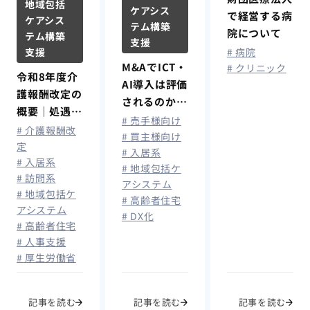
地域包括
ケアシス
で経営する病
ケアシス
テム構築
院について
テム構築
支援
# 病院
支援
M&AでICT・
# クリニック
令和8年度介
AI導入は評価
護報酬改定の
されるのか?
概要｜処遇改
買手が見る介
# 売手様向け
善加算拡充で
# 介護報酬改
護事業の“企
# 買主様向け
最大月額1.9
定
# 入居系
業価値”の考
# 入居系
万円賃上げ、
# 地域包括ケ
え方
# 訪問系
算定要件を解
アシステム
# 地域包括ケ
説
# 高齢者住宅
アシステム
# DX化
# 高齢者住宅
# 人事支援
# 厚生労働省
記事を読む
記事を読む
記事を読む