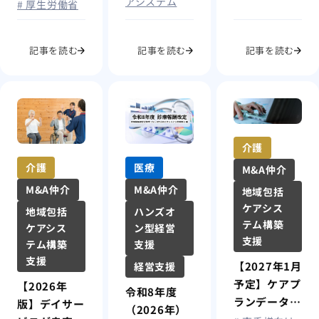
アシステム
# 厚生労働省
2026年まで
にM&Aをす
記事を読む
記事を読む
記事を読む
べき理由
介護
介護
医療
M&A仲介
M&A仲介
M&A仲介
地域包括
ケアシス
地域包括
ハンズオ
テム構築
ケアシス
ン型経営
支援
テム構築
支援
支援
【2027年1月
経営支援
予定】ケアプ
【2026年
令和8年度
ランデータ連
版】デイサー
（2026年）