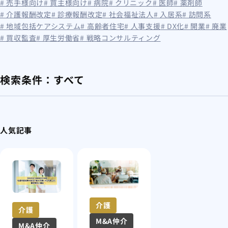
# 売手様向け
# 買主様向け
# 病院
# クリニック
# 医師
# 薬剤師
# 介護報酬改定
# 診療報酬改定
# 社会福祉法人
# 入居系
# 訪問系
# 地域包括ケアシステム
# 高齢者住宅
# 人事支援
# DX化
# 開業
# 廃業
# 買収監査
# 厚生労働省
# 戦略コンサルティング
検索条件：
すべて
人気記事
介護
介護
M&A仲介
M&A仲介