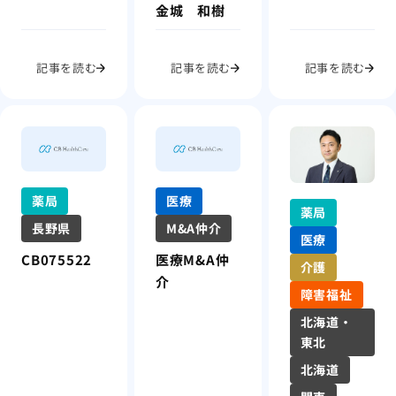
金城 和樹
記事を読む
記事を読む
記事を読む
薬局
医療
薬局
長野県
M&A仲介
医療
CB075522
医療M&A仲
介護
介
障害福祉
北海道・
東北
北海道