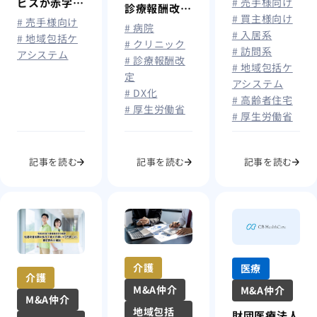
携システムが
# 売手様向け
ビスが赤字に
診療報酬改定
介護情報基盤
# 買主様向け
なる原因と
# 売手様向け
が答申：AI・
# 病院
# 入居系
に統合へ｜介
は？経営改善
# 地域包括ケ
ICT活用とオ
# クリニック
# 訪問系
護事業所が今
アシステム
のポイントと
# 診療報酬改
ンライン診療
# 地域包括ケ
から準備すべ
事業継続を判
定
拡大編
アシステム
きこと
断する基準を
# DX化
# 高齢者住宅
解説
# 厚生労働省
# 厚生労働省
記事を読む
記事を読む
記事を読む
介護
医療
介護
M&A仲介
M&A仲介
M&A仲介
地域包括
財団医療法人