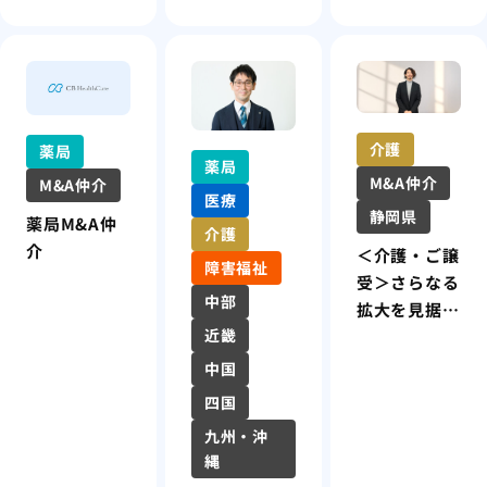
介護
薬局
薬局
M&A仲介
M&A仲介
医療
静岡県
薬局M&A仲
介護
介
＜介護・ご譲
障害福祉
受＞さらなる
中部
拡大を見据え
近畿
た第一歩。経
営基盤とス
中国
タッフのキャ
四国
リアを同時に
九州・沖
築くM&A
縄