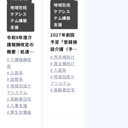
地域包括
地域包括
ケアシス
ケアシス
テム構築
テム構築
支援
支援
2027年創設
令和8年度介
予定「登録施
護報酬改定の
設介護（予
概要｜処遇改
防）支援」と
# 売手様向け
善加算拡充で
# 介護報酬改
は？住宅型有
# 買主様向け
最大月額1.9
定
# 入居系
料老人ホーム
# 入居系
万円賃上げ、
# 地域包括ケ
の今後と影響
# 訪問系
算定要件を解
アシステム
も解説
# 地域包括ケ
説
# 高齢者住宅
アシステム
# 高齢者住宅
# 人事支援
# 厚生労働省