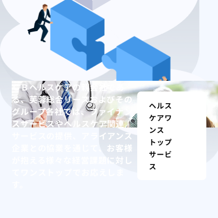
ＣＢヘルスケアの親会社であ
る、芙蓉総合リースおよびその
ヘルス
グループ各社では、ファイナン
ケアワ
スサービスやヘルスケア関連
ンス
サービスの提供、アライアンス
トップ
企業との協業を通じて、お客様
サービ
が抱える様々な経営課題に対し
ス
てワンストップでお応えしま
す。