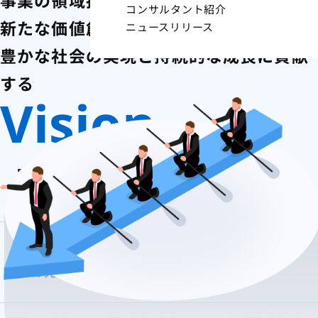
コンサルタント紹介
新たな価値創造に果敢に挑戦し、
ニュースリリース
豊かな社会の実現と
持続的な成長に貢献
する
Vision
実現したい姿
変化の兆しを捉え、
その先の社会課題の解決に
挑戦するグループ