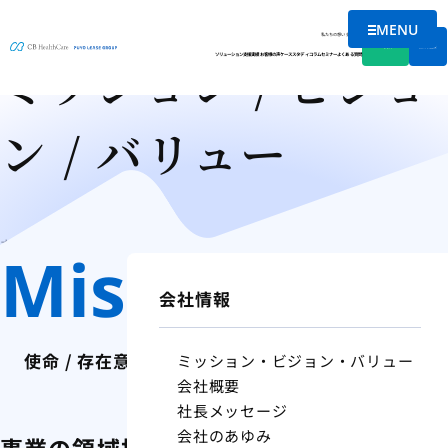
会社情報
MENU
メニュー
私たちの想い
会社情報
資料DL
無料相談
ミッション / ビジョ
ソリューション
支援実績
お客様の声
ケーススタディ
コラム
セミナー
よくある質問
ン / バリュー
ホーム
会社情報
ミッション / ビジョン / バリュー
Mission
会社情報
使命 / 存在意義
ミッション・ビジョン・バリュー
会社概要
社長メッセージ
会社のあゆみ
事業の領域拡大と
更なる進化による