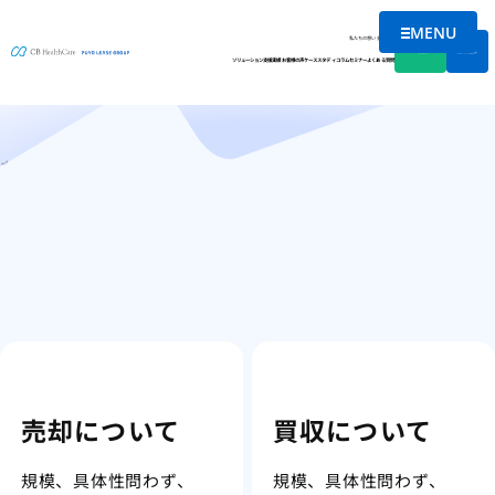
MENU
お問合せ一覧
メニューを
私たちの想い
会社情報
資料DL
無料相談
ソリューション
支援実績
お客様の声
ケーススタディ
コラム
セミナー
よくある質問
ホーム
お問合せ一覧
売却について
買収について
規模、具体性問わず、
規模、具体性問わず、