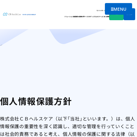
MENU
個人情報保護方針
メニューを
私たちの想い
会社情報
資料DL
無料相談
ソリューション
支援実績
お客様の声
ケーススタディ
コラム
セミナー
よくある質問
ホーム
個人情報保護方針
個人情報保護方針
株式会社ＣＢヘルスケア（以下｢当社｣といいます。）は、個人
情報保護の重要性を深く認識し、適切な管理を行っていくこと
は社会的責務であると考え、個人情報の保護に関する法律（以