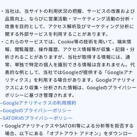
当社は、当サイトの利用状況の把握、サービスの改善および
品質向上、ならびに営業活動・マーケティング活動の分析・
改善を目的として、アクセス解析及びマーケティング分析に
関する外部サービスを利用することがあります。
これらのサービスでは、
Cookie
等の技術を用いて、端末情
報、閲覧履歴、操作履歴、アクセス情報等が収集・記録・分
析されることがありますが、当社が取得する情報には、通
常、単独で特定の個人を識別できる情報は含まれません。代
表的な例として、当社では
Google
が提供する「
Google
アナ
リティクス」を利用する場合があります。
Google
アナリティ
クスにより収集・分析された情報は、
Google
のプライバシー
ポリシーに基づき管理されます。
–
Googleアナリティクスの利用規約
–
Googleのプライバシーポリシー
–
SATORIのプライバシーポリシー
Google
アナリティクスや
SATORI
等による分析等を拒否する
場合、以下にある 「オプトアウト アドオン」をダウンロー