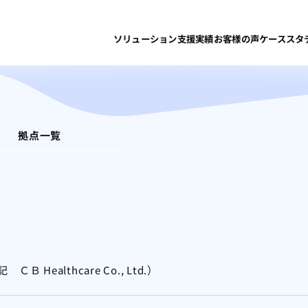
ソリューション
支援実績
お客様の声
ケーススタ
拠点一覧
表記
ＣＢ Healthcare Co., Ltd.
）