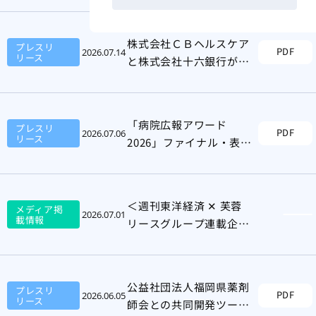
株式会社ＣＢヘルスケア
プレスリ
PDF
2026.07.14
リース
と株式会社十六銀行がビ
ジネスマッチングを開始
「病院広報アワード
プレスリ
PDF
2026.07.06
リース
2026」ファイナル・表彰
式開催のお知らせ
＜週刊東洋経済 ✕ 芙蓉
メディア掲
2026.07.01
載情報
リースグループ連載企画
＞芙蓉リースグループの
ヘルスケア領域における
取組み紹介
公益社団法人福岡県薬剤
プレスリ
PDF
2026.06.05
リース
師会との共同開発ツール