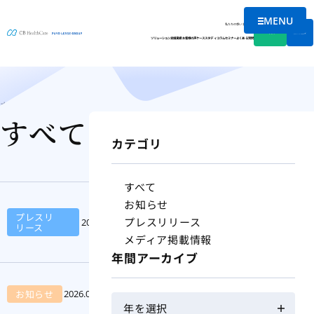
MENU
ニュースリリース
メニュー
私たちの想い
会社情報
資料DL
無料相談
ソリューション
支援実績
お客様の声
ケーススタディ
コラム
セミナー
よくある質問
ホーム
ニュースリリース
すべて
カテゴリ
すべて
お知らせ
株式会社高齢者住宅新聞
プレスリ
プレスリリース
PDF
2026.08.05
リース
社主催「第30回 介護経営
メディア掲載情報
サミット」で登壇
年間アーカイブ
札幌支社移転のお知らせ
お知らせ
2026.07.17