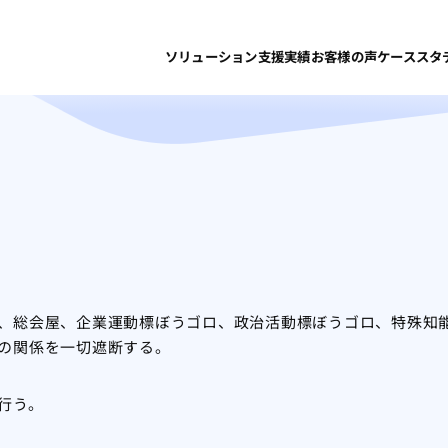
遮断について
ソリューション
支援実績
お客様の声
ケーススタ
、総会屋、企業運動標ぼうゴロ、政治活動標ぼうゴロ、特殊知
の関係を一切遮断する。
行う。