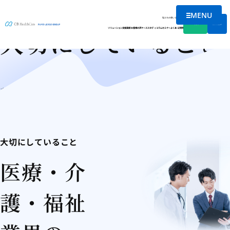
私たちの想い
MENU
メニューを
私たちの想い
会社情報
資料DL
無料相談
大切にしていること
ソリューション
支援実績
お客様の声
ケーススタディ
コラム
セミナー
よくある質問
ホーム
私たちの想い
大切にしていること
大切にしていること
医療・介
護・福祉