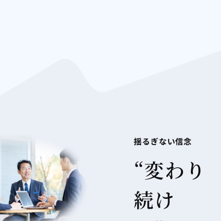
揺るぎない信念
“変わり
続け