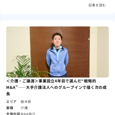
記事を読む
＜介護・ご譲渡＞事業設立4年目で選んだ“戦略的
M&A”――大手介護法人へのグループインで描く次の成
長
エリア
栃木県
業種
介護
支援内容
M&A仲介