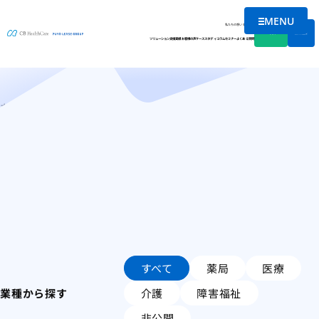
MENU
お客様の声
メニューを
私たちの想い
会社情報
資料DL
無料相談
ソリューション
支援実績
お客様の声
ケーススタディ
コラム
セミナー
よくある質問
ホーム
お客様の声
すべて
薬局
医療
業種から探す
介護
障害福祉
非公開