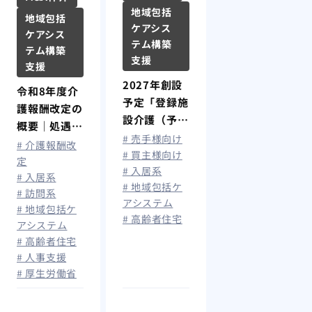
地域包括
地域包括
ケアシス
ケアシス
テム構築
テム構築
支援
支援
2027年創設
令和8年度介
予定「登録施
護報酬改定の
設介護（予
概要｜処遇改
防）支援」と
# 売手様向け
善加算拡充で
# 介護報酬改
は？住宅型有
# 買主様向け
最大月額1.9
定
# 入居系
料老人ホーム
# 入居系
万円賃上げ、
# 地域包括ケ
の今後と影響
# 訪問系
算定要件を解
アシステム
も解説
# 地域包括ケ
説
# 高齢者住宅
アシステム
# 高齢者住宅
# 人事支援
# 厚生労働省