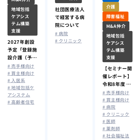
介護
社団医療法人
地域包括
障害福祉
ケアシス
で経営する病
テム構築
院について
M&A仲介
支援
# 病院
地域包括
# クリニック
2027年創設
ケアシス
予定「登録施
テム構築
支援
設介護（予
防）支援」と
# 売手様向け
【セミナー開
は？住宅型有
# 買主様向け
催レポート】
# 入居系
料老人ホーム
令和8年度 税
# 地域包括ケ
の今後と影響
制改正を機に
# 売手様向け
アシステム
も解説
考える！ 医
# 買主様向け
# 高齢者住宅
# 病院
療・介護経営
# クリニック
者が今取り組
# 医師
むべき「出
# 薬剤師
口」への備え
# 社会福祉法
とは