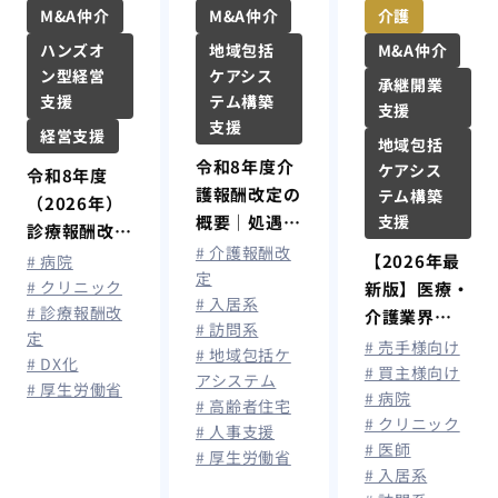
M&A仲介
介護
M&A仲介
地域包括
M&A仲介
ハンズオ
ケアシス
ン型経営
承継開業
テム構築
支援
支援
支援
経営支援
地域包括
令和8年度介
ケアシス
令和8年度
護報酬改定の
テム構築
（2026年）
概要｜処遇改
支援
診療報酬改定
善加算拡充で
# 介護報酬改
が答申：AI・
【2026年最
# 病院
最大月額1.9
定
ICT活用とオ
# クリニック
新版】医療・
# 入居系
万円賃上げ、
# 診療報酬改
ンライン診療
介護業界
# 訪問系
算定要件を解
定
拡大編
M&A動向と
# 売手様向け
# 地域包括ケ
説
# DX化
売却相場｜病
# 買主様向け
アシステム
# 厚生労働省
# 病院
院・クリニッ
# 高齢者住宅
# クリニック
ク・介護施設
# 人事支援
# 医師
の事業承継を
# 厚生労働省
# 入居系
徹底解説！