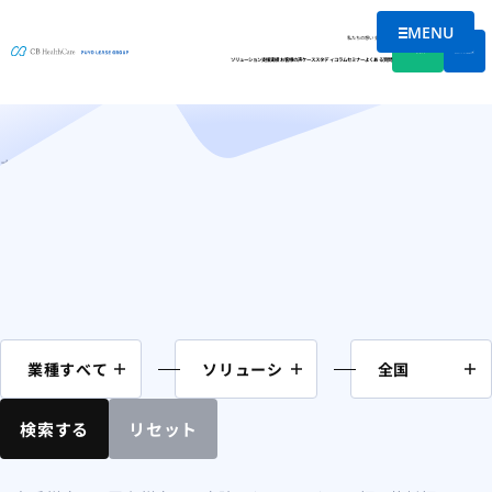
MENU
コラム
メニューを
私たちの想い
会社情報
資料DL
無料相談
ソリューション
支援実績
お客様の声
ケーススタディ
コラム
セミナー
よくある質問
ホーム
九州・沖縄
宮崎県
検索する
リセット