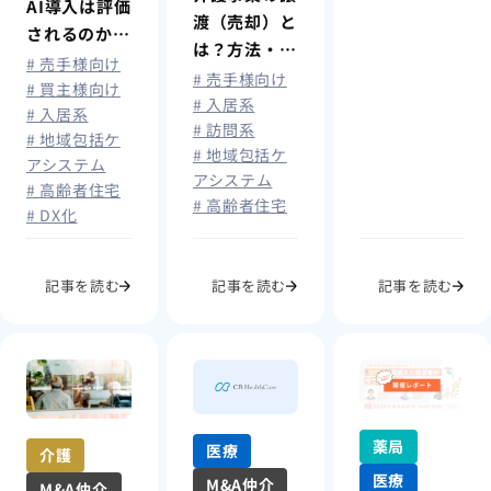
AI導入は評価
渡（売却）と
されるのか?
は？方法・流
買手が見る介
# 売手様向け
れや法人格別
# 売手様向け
護事業の“企
# 買主様向け
の注意点を解
# 入居系
# 入居系
業価値”の考
# 訪問系
説！
# 地域包括ケ
え方
# 地域包括ケ
アシステム
アシステム
# 高齢者住宅
# 高齢者住宅
# DX化
記事を読む
記事を読む
記事を読む
薬局
医療
介護
医療
M&A仲介
M&A仲介