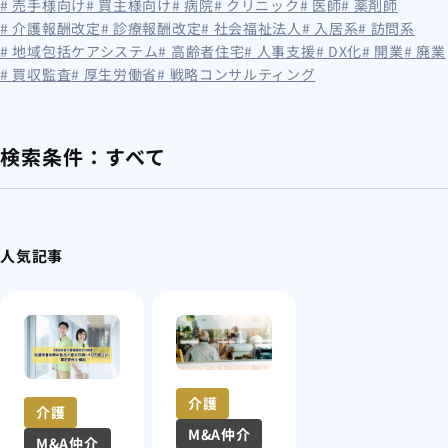
# 売手様向け
# 買主様向け
# 病院
# クリニック
# 医師
# 薬剤師
# 介護報酬改定
# 診療報酬改定
# 社会福祉法人
# 入居系
# 訪問系
# 地域包括ケアシステム
# 高齢者住宅
# 人事支援
# DX化
# 開業
# 廃業
# 買収監査
# 厚生労働省
# 戦略コンサルティング
検索条件：
すべて
人気記事
介護
介護
M&A仲介
M&A仲介