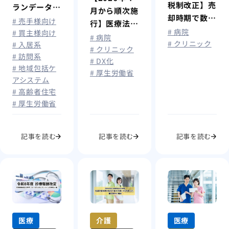
税制改正】売
ランデータ連
月から順次施
却時期で数千
携システムが
# 売手様向け
行】医療法改
万円差
# 病院
介護情報基盤
# 買主様向け
正のポイント
# 病院
も？“ミニマ
# クリニック
# 入居系
に統合へ｜介
―都市部では
# クリニック
ムタック
# 訪問系
護事業所が今
# DX化
開業規制も
# 地域包括ケ
ス”の改正と
から準備すべ
# 厚生労働省
アシステム
2026年まで
きこと
# 高齢者住宅
にM&Aをす
# 厚生労働省
べき理由
記事を読む
記事を読む
記事を読む
介護
医療
医療