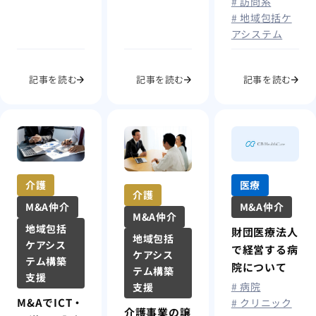
# 訪問系
# 地域包括ケ
アシステム
記事を読む
記事を読む
記事を読む
介護
医療
介護
M&A仲介
M&A仲介
M&A仲介
地域包括
財団医療法人
地域包括
ケアシス
で経営する病
ケアシス
テム構築
院について
テム構築
支援
# 病院
支援
M&AでICT・
# クリニック
介護事業の譲