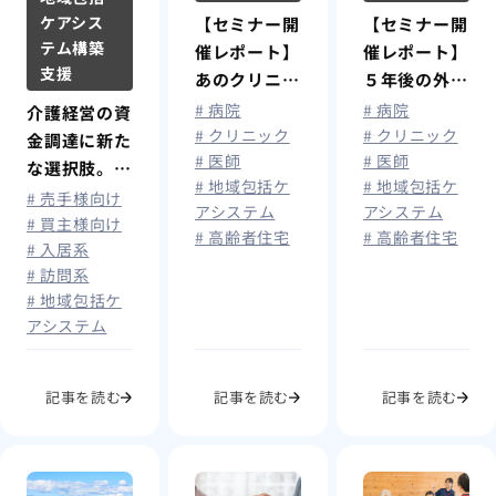
ケアシス
【セミナー開
【セミナー開
テム構築
催レポート】
催レポート】
支援
あのクリニッ
５年後の外来
クはもうはじ
減少を勝ち抜
# 病院
# 病院
介護経営の資
めている!
く「医住連
# クリニック
# クリニック
金調達に新た
# 医師
# 医師
外来減少・在
携」の決断
な選択肢。
# 地域包括ケ
# 地域包括ケ
宅の頭打ちを
患者が途切れ
2026年5月施
# 売手様向け
アシステム
アシステム
打破する「患
ない「仕組
行「企業価値
# 買主様向け
# 高齢者住宅
# 高齢者住宅
者が途切れな
み」づくり
# 入居系
担保権」と
い」仕組み構
高齢者住宅と
# 訪問系
は？
築
いう次の一手
# 地域包括ケ
アシステム
記事を読む
記事を読む
記事を読む