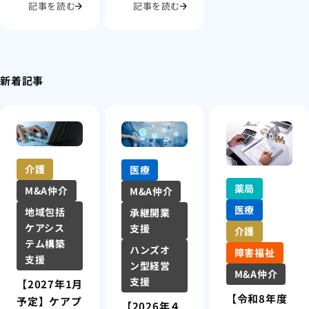
記事を読む
記事を読む
新着記事
介護
医療
薬局
M&A仲介
M&A仲介
医療
地域包括
承継開業
ケアシス
支援
介護
テム構築
ハンズオ
障害福祉
支援
ン型経営
M&A仲介
支援
【2027年1月
【令和8年度
予定】ケアプ
【2026年４