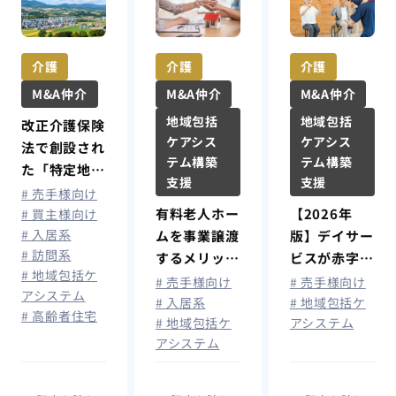
介護
介護
介護
M&A仲介
M&A仲介
M&A仲介
地域包括
地域包括
改正介護保険
ケアシス
ケアシス
法で創設され
テム構築
テム構築
た「特定地
支援
支援
域」とは？制
# 売手様向け
【2026年
度の概要・指
有料老人ホー
# 買主様向け
# 入居系
版】デイサー
定基準・介護
ムを事業譲渡
# 訪問系
ビスが赤字に
事業者への影
するメリット
# 地域包括ケ
なる原因と
響を解説
や相場・手順
# 売手様向け
# 売手様向け
アシステム
は？経営改善
を徹底解説
# 地域包括ケ
# 入居系
# 高齢者住宅
アシステム
# 地域包括ケ
のポイントと
アシステム
事業継続を判
断する基準を
解説