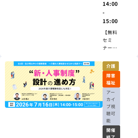
14:00
-
15:00
【無料
セミ
ナー】
人事制
度
介護
は“作っ
障害
て終わ
福祉
り”では
アー
ない ―
カイ
現場が
ブ視
『納得
聴可
する』
能
制度運
開催
用の実
終了