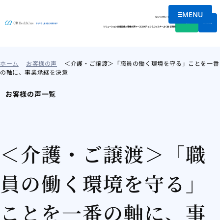
MENU
メニューを
私たちの想い
会社情報
資料DL
無料相談
ソリューション
支援実績
お客様の声
ケーススタディ
コラム
セミナー
よくある質問
ホーム
お客様の声
＜介護・ご譲渡＞「職員の働く環境を守る」ことを一番
の軸に、事業承継を決意
お客様の声一覧
＜介護・ご譲渡＞「職
員の働く環境を守る」
ことを一番の軸に、事