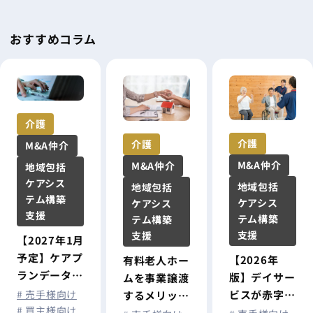
〈新・
人事制
おすすめコラム
度〉設
計の進
め方
介護
介護
介護
M&A仲介
M&A仲介
M&A仲介
地域包括
ケアシス
地域包括
地域包括
テム構築
ケアシス
ケアシス
支援
テム構築
テム構築
支援
支援
【2027年1月
予定】ケアプ
【2026年
有料老人ホー
ランデータ連
版】デイサー
ムを事業譲渡
携システムが
# 売手様向け
ビスが赤字に
するメリット
介護情報基盤
# 買主様向け
なる原因と
や相場・手順