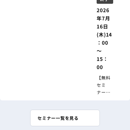
践ポイ
ント ―
2026
年7月
16日
(木)14
：00
～
15：
00
【無料
セミ
ナー】
2026年
度介護
報酬改
セミナー一覧を見る
定にも
対応！