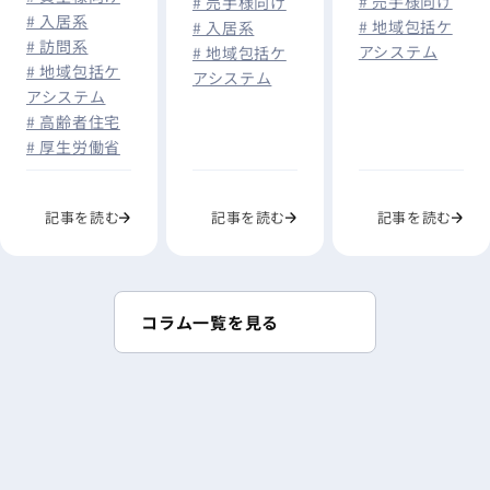
# 売手様向け
# 売手様向け
# 入居系
に統合へ｜介
は？経営改善
を徹底解説
# 地域包括ケ
# 入居系
# 訪問系
護事業所が今
アシステム
# 地域包括ケ
のポイントと
# 地域包括ケ
から準備すべ
アシステム
事業継続を判
アシステム
きこと
断する基準を
# 高齢者住宅
解説
# 厚生労働省
記事を読む
記事を読む
記事を読む
コラム一覧を見る