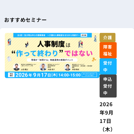
おすすめセミナー
介護
障害
福祉
受付
中
申込
受付
中
2026
年9月
17日
（木）