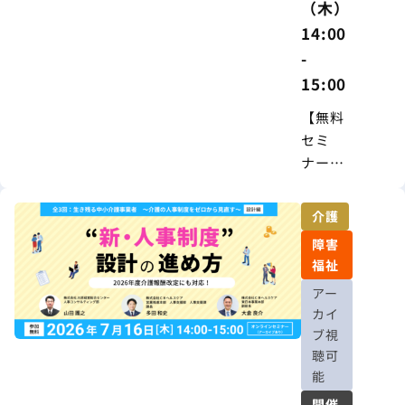
（木）
14:00
-
15:00
【無料
セミ
ナー】
人事制
度
介護
は“作っ
障害
て終わ
福祉
り”では
アー
ない ―
カイ
現場が
ブ視
『納得
聴可
する』
能
制度運
開催