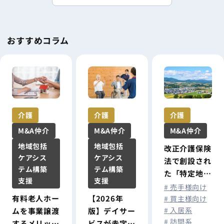
対応！
〈新・
人事制
おすすめコラム
度〉設
計の進
め方
介護
介護
介護
M&A仲介
M&A仲介
M&A仲介
地域包括
地域包括
改正介護保険
ケアシス
ケアシス
法で創設され
テム構築
テム構築
た「特定地
支援
支援
域」とは？制
# 売手様向け
【2026年
有料老人ホー
度の概要・指
# 買主様向け
# 入居系
版】デイサー
ムを事業譲渡
定基準・介護
# 訪問系
ビスが赤字に
するメリット
事業者への影