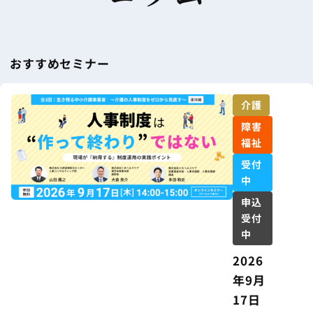
おすすめセミナー
介護
障害
福祉
受付
中
申込
受付
中
2026
年9月
17日