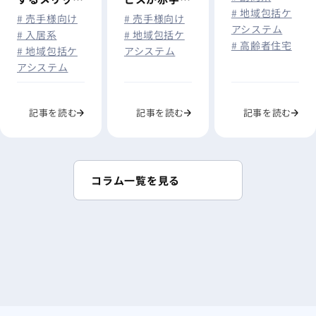
# 地域包括ケ
なる原因と
や相場・手順
響を解説
# 売手様向け
# 売手様向け
アシステム
は？経営改善
を徹底解説
# 地域包括ケ
# 入居系
# 高齢者住宅
アシステム
# 地域包括ケ
のポイントと
アシステム
事業継続を判
断する基準を
解説
記事を読む
記事を読む
記事を読む
コラム一覧を見る