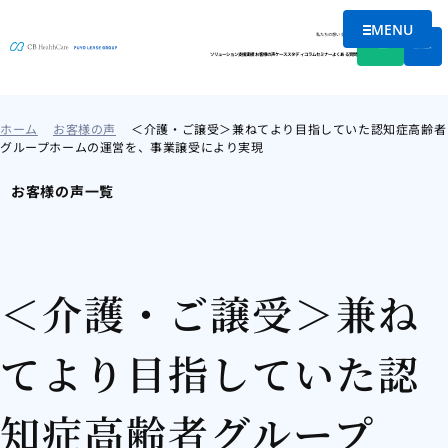
MENU
メニューを
私たちの想い
会社情報
資料DL
無料相談
ソリューション
支援実績
お客様の声
ケーススタディ
コラム
セミナー
よくある質問
ホーム
お客様の声
＜介護・ご譲受＞兼ねてより目指していた認知症高齢者
グループホームの運営を、事業譲受により実現
お客様の声一覧
＜介護・ご譲受＞兼ね
てより目指していた認
知症高齢者グループ