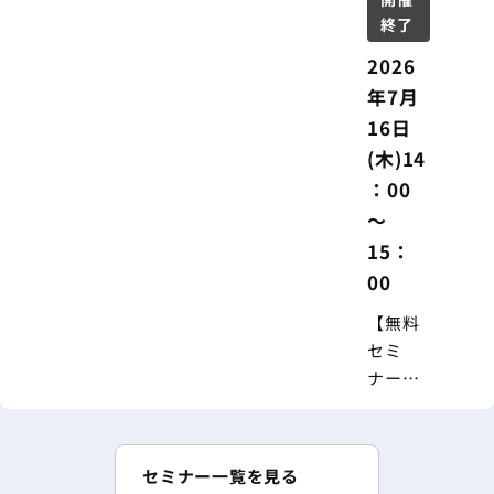
用の実
終了
践ポイ
ント ―
2026
年7月
16日
(木)14
：00
～
15：
00
【無料
セミ
ナー】
2026年
度介護
報酬改
セミナー一覧を見る
定にも