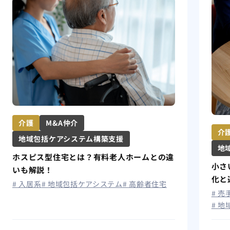
介護
M&A仲介
介
地域包括ケアシステム構築支援
地
ホスピス型住宅とは？有料老人ホームとの違
小さ
いも解説！
化と
# 入居系
# 地域包括ケアシステム
# 高齢者住宅
# 
# 