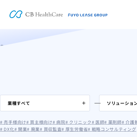
コラム
ホーム
入居系
ページ 2
# 売手様向け
# 買主様向け
# 病院
# クリニック
# 医師
# 薬剤師
# 介
# DX化
# 開業
# 廃業
# 買収監査
# 厚生労働省
# 戦略コンサルティング