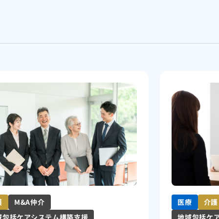
護
M&A仲介
医療
介護
域包括ケアシステム構築支援
地域包括ケ