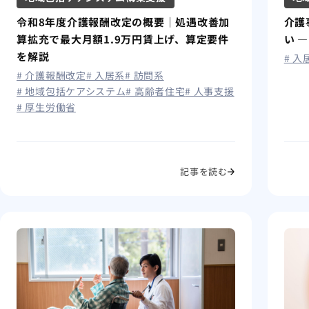
令和8年度介護報酬改定の概要｜処遇改善加
介護
算拡充で最大月額1.9万円賃上げ、算定要件
い 
を解説
# 入
# 介護報酬改定
# 入居系
# 訪問系
# 地域包括ケアシステム
# 高齢者住宅
# 人事支援
# 厚生労働省
記事を読む