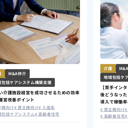
介護
M&
護
M&A仲介
地域包括ケ
域包括ケアシステム構築支援
【買手インタ
い介護施設経営を成功させるための効率
後どうなった
運営改善ポイント
導入で稼働率
売手様向け
# 買主様向け
# 入居系
# 買主様向け
地域包括ケアシステム
# 高齢者住宅
# 高齢者住宅
#