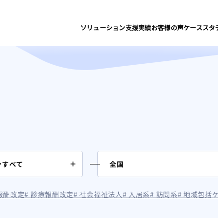
ソリューション
支援実績
お客様の声
ケーススタ
護報酬改定
# 診療報酬改定
# 社会福祉法人
# 入居系
# 訪問系
# 地域包括