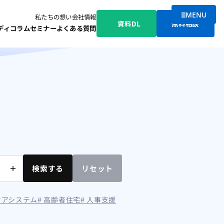
MENU
私たちの想い
会社情報
メニューを
資料DL
無料相談
ディ
コラム
セミナー
よくある質問
検索する
リセット
ケアシステム
# 高齢者住宅
# 人事支援