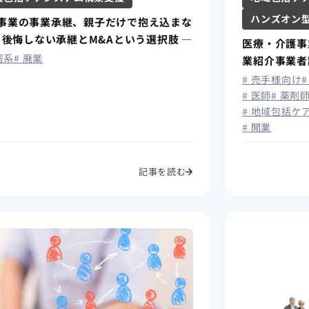
ハンズオン
事業の事業承継、親子だけで抱え込まな
― 後悔しない承継とM&Aという選択肢 ―
医療・介護事
居系
# 廃業
業紹介事業者
# 売手様向け
# 医師
# 薬剤
# 地域包括ケ
# 開業
記事を読む