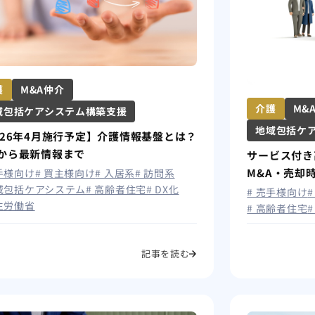
護
M&A仲介
介護
M&
域包括ケアシステム構築支援
地域包括ケ
026年4月施行予定】介護情報基盤とは？
から最新情報まで
サービス付き
M&A・売却
売手様向け
# 買主様向け
# 入居系
# 訪問系
地域包括ケアシステム
# 高齢者住宅
# DX化
# 売手様向け
厚生労働省
# 高齢者住宅
記事を読む