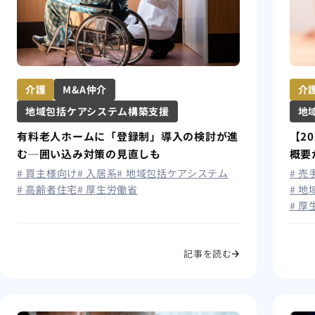
介護
M&A仲介
介
地域包括ケアシステム構築支援
地
有料老人ホームに「登録制」導入の検討が進
【2
む─囲い込み対策の見直しも
概要
# 買主様向け
# 入居系
# 地域包括ケアシステム
# 
# 高齢者住宅
# 厚生労働省
# 
# 
記事を読む