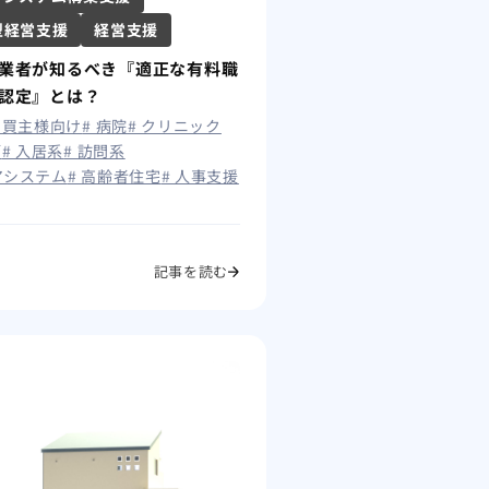
型経営支援
経営支援
業者が知るべき『適正な有料職
認定』とは？
# 買主様向け
# 病院
# クリニック
師
# 入居系
# 訪問系
アシステム
# 高齢者住宅
# 人事支援
記事を読む