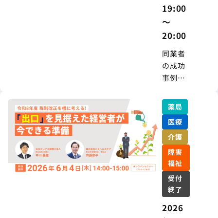
19:00
～
20:00
同業者
の成功
事例に
学ぶ 高
齢者住
薬局
宅との
医療
連携で
介護
両立す
る地域
障害
貢献と
福祉
経営成
受付
長
終了
2026