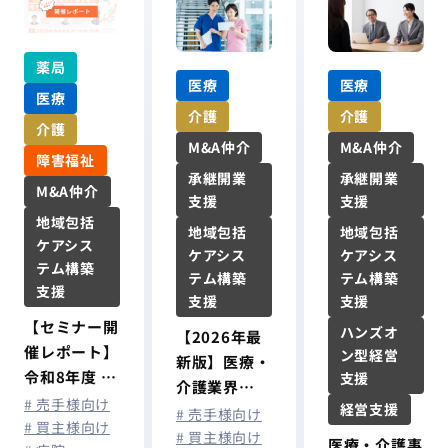
薬局
医療
医療
医療
介護
介護
介護
M&A仲介
M&A仲介
障害福祉
承継開業
承継開業
M&A仲介
支援
支援
地域包括
地域包括
地域包括
ケアシス
ケアシス
ケアシス
テム構築
テム構築
テム構築
支援
支援
支援
【セミナー開
ハンズオ
【2026年最
催レポート】
ン型経営
新版】医療・
令和8年度 税
支援
介護業界
制改正を機に
# 売手様向け
経営支援
M&A動向と
# 売手様向け
考える！ 医
# 買主様向け
売却相場｜病
# 買主様向け
医療・介護事