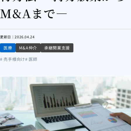
M&Aまで—
更新日：
2026.04.24
医療
M&A仲介
承継開業支援
# 売手様向け
# 医師