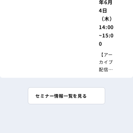
年6月
4日
（木）
14:00
~15:0
0
【アー
カイブ
配信
中】無
料セミ
ナー｜
セミナー情報一覧を見る
令和8年
度 税制
改正を
機に考
える！