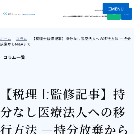
MENU
メニューを
私たちの想い
会社情報
資料DL
無料相談
ソリューション
支援実績
お客様の声
ケーススタディ
コラム
セミナー
よくある質問
ホーム
コラム
【税理士監修記事】持分なし医療法人への移行方法 —持分
放棄からM&Aまで—
コラム一覧
【税理士監修記事】持
分なし医療法人への移
行方法 —持分放棄から