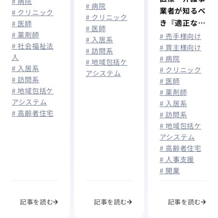
# 病院
療・介護経営
# 病院
院・クリニッ
業者が知るべ
# クリニック
者が今取り組
# クリニック
ク・介護施設
き『適正な有
# 医師
むべき「出
# 医師
の事業承継を
# 薬剤師
料職業紹介事
# 売手様向け
口」への備え
# 入居系
徹底解説！
# 社会福祉法
業者認定』と
# 買主様向け
とは
# 訪問系
人
# 病院
は？
# 地域包括ケ
# 入居系
# クリニック
アシステム
# 訪問系
# 医師
# 地域包括ケ
# 薬剤師
アシステム
# 入居系
# 高齢者住宅
# 訪問系
# 地域包括ケ
アシステム
# 高齢者住宅
# 人事支援
# 開業
記事を読む
記事を読む
記事を読む