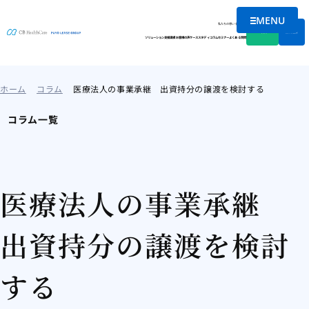
MENU
メニューを
私たちの想い
会社情報
資料DL
無料相談
ソリューション
支援実績
お客様の声
ケーススタディ
コラム
セミナー
よくある質問
ホーム
コラム
医療法人の事業承継 出資持分の譲渡を検討する
コラム一覧
医療法人の事業承継
出資持分の譲渡を検討
する