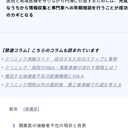
医院と地域医療を守りながら円滑に引退するためには、
元気
なうちから情報収集と専門家への早期相談を行うことが成功
のカギとなる
【関連コラム】こちらのコラムも読まれています
・
クリニック承継ガイド 成功するためのステップと事例
・
クリニック・病院のM&A・事業承継の流れや相場とは？
・
増加する後継者不在の医療機関とＭ&Ａ
・
クリニック閉院以外の選択肢 第三者承継で引退を考える
目次
[
非表示
]
1
開業医の後継者不在の現状と背景