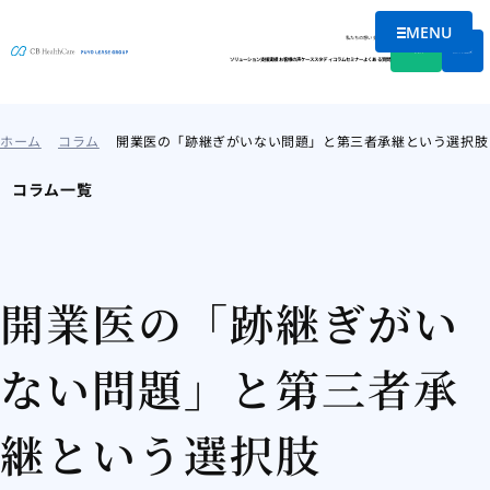
MENU
メニューを
私たちの想い
会社情報
資料DL
無料相談
ソリューション
支援実績
お客様の声
ケーススタディ
コラム
セミナー
よくある質問
ホーム
コラム
開業医の「跡継ぎがいない問題」と第三者承継という選択肢
コラム一覧
開業医の「跡継ぎがい
ない問題」と第三者承
継という選択肢