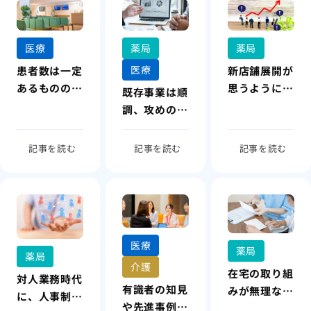
医療
薬局
薬局
医療
患者数は一定
新店舗展開が
あるものの、
思うように進
既存事業は順
経営計画に対
まない
調、攻めの戦
して伸び悩み
略と資金調達
を感じている
の進め方が整
記事を読む
記事を読む
記事を読む
理できていな
い
医療
薬局
薬局
介護
在宅の取り組
対人業務時代
有識者の知見
みが無理なく
に、人事制度
や先進事例か
続く形を模索