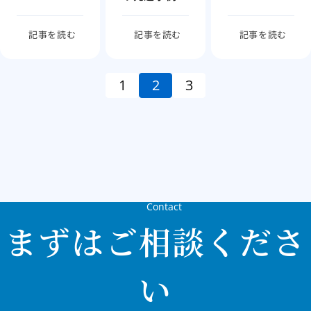
が追いついて
ら、経営の視
いない
野を広げたい
記事を読む
記事を読む
記事を読む
1
2
3
Contact
まずはご相談くださ
い