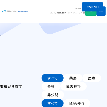
MENU
ケーススタディ
メニューを
私たちの想い
会社情報
資料DL
無料相談
ソリューション
支援実績
お客様の声
ケーススタディ
コラム
セミナー
よくある質問
ホーム
ケーススタディ
ページ 2
すべて
薬局
医療
業種から探す
介護
障害福祉
非公開
すべて
M&A仲介