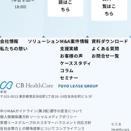
（平日 9:00〜
談はこ
覧はこ
18:00）
ちら
ちら
会社情報
ソリューション
M&A案件情報
資料ダウンロード
私たちの想い
支援実績
よくある質問
お客様の声
お問合せ一覧
ケーススタディ
コラム
セミナー
本社
〒105-0013 東京都港区浜松町1丁目18−16住友浜松町ビル 5F
中小M&Aガイドライン(第3版)遵守の宣言について
個人情報保護方針
ソーシャルメディアポリシー
芙蓉リースグループのカスタマーハラスメント対応方針
© ＣＢ
反社会勢力との関係遮断について
コンプライアンス
Healthcare