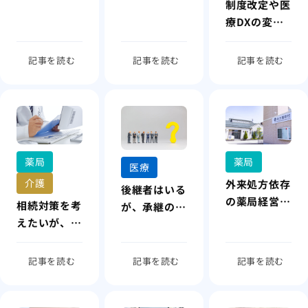
制度改定や医
にはいかない
迷っている
療DXの変化
に、経営判断
が追いつかな
記事を読む
記事を読む
記事を読む
い
薬局
薬局
医療
介護
外来処方依存
後継者はいる
の薬局経営か
相続対策を考
が、承継の道
らの脱却を模
えたいが、経
筋が描けてい
索
営は続けたい
ない
記事を読む
記事を読む
記事を読む