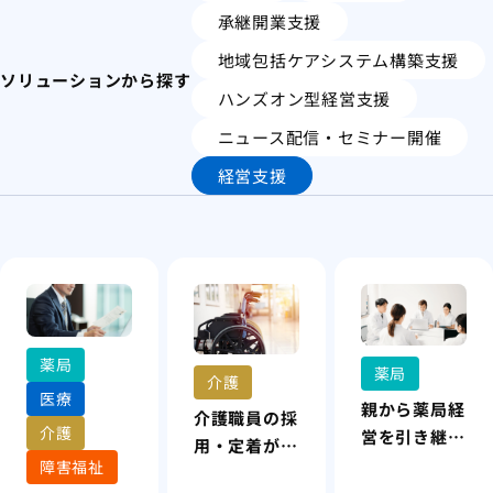
承継開業支援
地域包括ケアシステム構築支援
ソリューションから探す
ハンズオン型経営支援
ニュース配信・セミナー開催
経営支援
薬局
薬局
介護
医療
親から薬局経
介護職員の採
介護
営を引き継い
用・定着が進
だが、マネジ
障害福祉
まず、現場が
メントに苦労