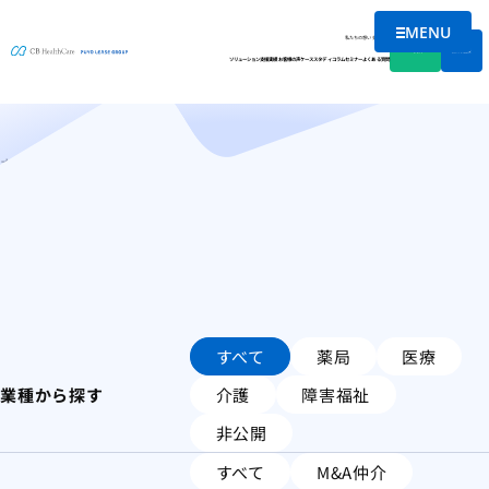
MENU
ケーススタディ
メニューを
私たちの想い
会社情報
資料DL
無料相談
ソリューション
支援実績
お客様の声
ケーススタディ
コラム
セミナー
よくある質問
ホーム
ケーススタディ
すべて
薬局
医療
業種から探す
介護
障害福祉
非公開
すべて
M&A仲介