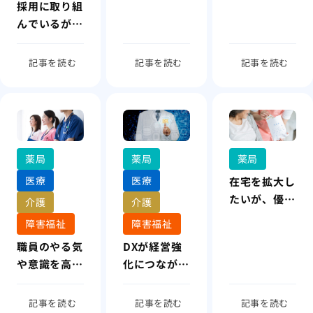
回らない
採用に取り組
している
んでいるが、
成果につなが
らない
記事を読む
記事を読む
記事を読む
薬局
薬局
薬局
医療
医療
在宅を拡大し
たいが、優先
介護
介護
順位や進め方
障害福祉
障害福祉
の経営判断を
職員のやる気
DXが経営強
迷っている
や意識を高め
化につながっ
たいが、仕組
ていない
みが整ってい
記事を読む
記事を読む
記事を読む