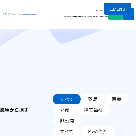
MENU
ケーススタディ
メニューを
私たちの想い
会社情報
資料DL
無料相談
ソリューション
支援実績
お客様の声
ケーススタディ
コラム
セミナー
よくある質問
ホーム
ケーススタディ
すべて
薬局
医療
業種から探す
介護
障害福祉
非公開
すべて
M&A仲介