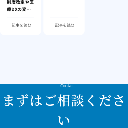
制度改定や医
野を広げたい
療DXの変化
に、経営判断
が追いつかな
記事を読む
記事を読む
い
Contact
まずはご相談くださ
い