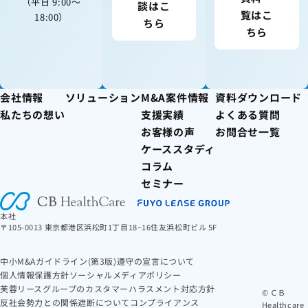
（平日 9:00〜
談はこ
覧はこ
18:00）
ちら
ちら
会社情報
ソリューション
M&A案件情報
資料ダウンロード
私たちの想い
支援実績
よくある質問
お客様の声
お問合せ一覧
ケーススタディ
コラム
セミナー
本社
〒105-0013 東京都港区浜松町1丁目18−16住友浜松町ビル 5F
中小M&Aガイドライン(第3版)遵守の宣言について
個人情報保護方針
ソーシャルメディアポリシー
芙蓉リースグループのカスタマーハラスメント対応方針
© ＣＢ
反社会勢力との関係遮断について
コンプライアンス
Healthcare