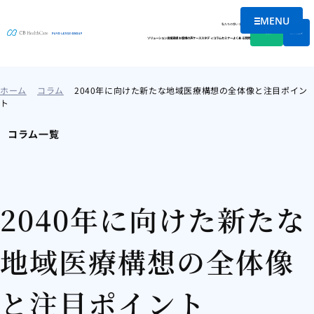
MENU
メニューを
私たちの想い
会社情報
資料DL
無料相談
ソリューション
支援実績
お客様の声
ケーススタディ
コラム
セミナー
よくある質問
ホーム
コラム
2040年に向けた新たな地域医療構想の全体像と注目ポイン
ト
コラム一覧
2040年に向けた新たな
地域医療構想の全体像
と注目ポイント