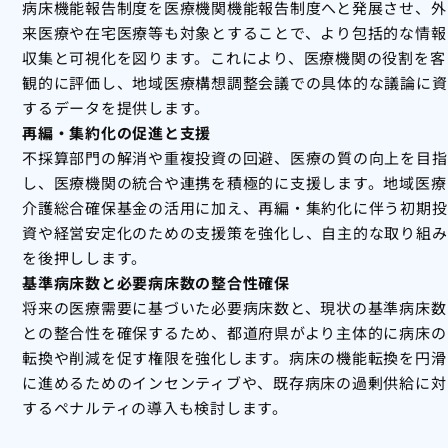
病床機能報告制度を医療機関機能報告制度へと発展させ、外
来医療や在宅医療等も対象とすることで、より包括的な情報
収集と可視化を図ります。これにより、医療機関の役割を客
観的に評価し、地域医療構想調整会議での具体的な議論に資
するデータを提供します。
再編・集約化の促進と支援
不採算部門の解消や重複投資の回避、医療の質の向上を目指
し、医療機関の統合や連携を積極的に支援します。地域医療
介護総合確保基金の活用に加え、再編・集約化に伴う初期投
資や経営安定化のための支援策を強化し、自主的な取り組み
を後押しします。
基準病床数と必要病床数の整合性確保
将来の医療需要に基づいた必要病床数と、現状の基準病床数
との整合性を確保するため、都道府県がより主体的に病床の
転換や削減を促す権限を強化します。病床の機能転換を円滑
に進めるためのインセンティブや、既存病床の過剰供給に対
するペナルティの導入も検討します。