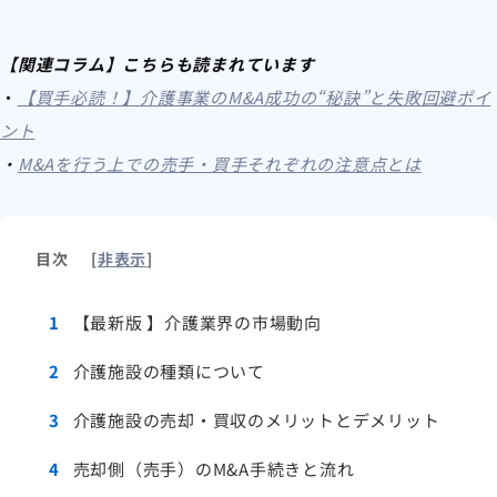
【関連コラム】こちらも読まれています
・
【買手必読！】介護事業のM&A成功の“秘訣”と失敗回避ポイ
ント
・
M&Aを行う上での売手・買手それぞれの注意点とは
目次
[
非表示
]
1
【最新版 】介護業界の市場動向
2
介護施設の種類について
3
介護施設の売却・買収のメリットとデメリット
4
売却側（売手）のM&A手続きと流れ