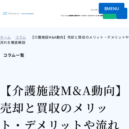
MENU
メニューを
私たちの想い
会社情報
資料DL
無料相談
ソリューション
支援実績
お客様の声
ケーススタディ
コラム
セミナー
よくある質問
ホーム
コラム
【介護施設M&A動向】売却と買収のメリット・デメリットや
流れを徹底解説
コラム一覧
【介護施設M&A動向】
売却と買収のメリッ
ト・デメリットや流れ