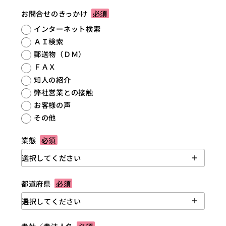
お問合せのきっかけ
必須
インターネット検索
ＡＩ検索
郵送物（ＤＭ）
ＦＡＸ
知人の紹介
弊社営業との接触
お客様の声
その他
業態
必須
都道府県
必須