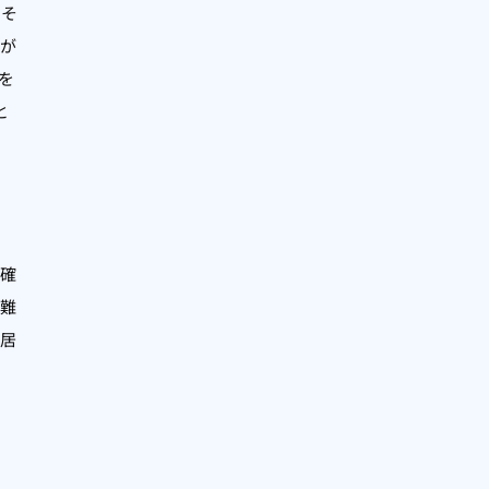
、そ
が
を
と
確
難
居