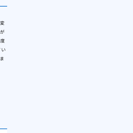
変
が
護度
てい
ま