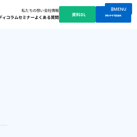
MENU
私たちの想い
会社情報
メニューを
資料DL
無料相談
ディ
コラム
セミナー
よくある質問