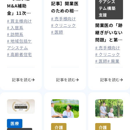
ケアシス
記事】開業医
M&A補助
テム構築
のための相続
金」11次公
支援
税評価と相続
# 売手様向け
募について
# 買主様向け
税対策
開業医の「跡
# クリニック
# 入居系
# 医師
継ぎがいない
# 訪問系
問題」と第三
# 地域包括ケ
者承継という
アシステム
# 売手様向け
選択肢
# 高齢者住宅
# クリニック
# 医師
# 廃業
記事を読む
記事を読む
記事を読む
医療
介護
介護