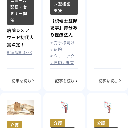
ニュース
ン型経営
まれないため
配信・セ
支援
に
ミナー開
催
【税理士監修
記事】持分あ
病院ＤＸア
り医療法人の
ワード初代大
相続について
# 売手様向け
賞決定！
# 病院
# 病院
# DX化
# クリニック
# 医師
# 廃業
記事を読む
記事を読む
記事を読む
介護
介護
介護