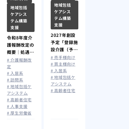
地域包括
地域包括
ケアシス
ケアシス
テム構築
テム構築
支援
支援
2027年創設
令和8年度介
予定「登録施
護報酬改定の
設介護（予
概要｜処遇改
防）支援」と
# 売手様向け
善加算拡充で
# 介護報酬改
は？住宅型有
# 買主様向け
最大月額1.9
定
# 入居系
料老人ホーム
# 入居系
万円賃上げ、
# 地域包括ケ
の今後と影響
# 訪問系
算定要件を解
アシステム
も解説
# 地域包括ケ
説
# 高齢者住宅
アシステム
# 高齢者住宅
# 人事支援
# 厚生労働省