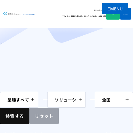
MENU
コラム
メニューを
私たちの想い
会社情報
資料DL
無料相談
ソリューション
支援実績
お客様の声
ケーススタディ
コラム
セミナー
よくある質問
ホーム
近畿
ページ 5
検索する
リセット