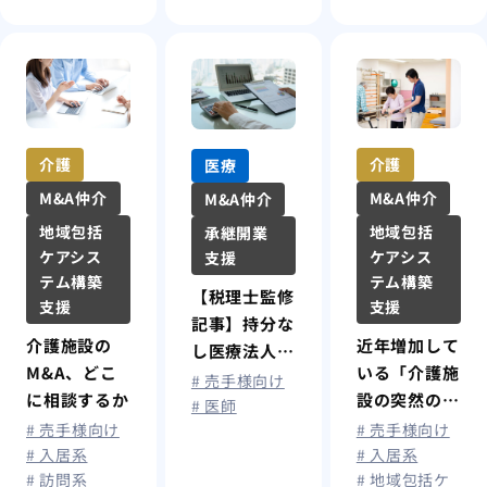
介護
介護
医療
M&A仲介
M&A仲介
M&A仲介
地域包括
地域包括
承継開業
ケアシス
ケアシス
支援
テム構築
テム構築
【税理士監修
支援
支援
記事】持分な
近年増加して
介護施設の
し医療法人へ
いる「介護施
M&A、どこ
の移行方法
# 売手様向け
設の突然の閉
に相談するか
—持分放棄か
# 医師
鎖」その背景
# 売手様向け
# 売手様向け
らM&Aまで
と理由とは
# 入居系
# 入居系
—
# 地域包括ケ
# 訪問系