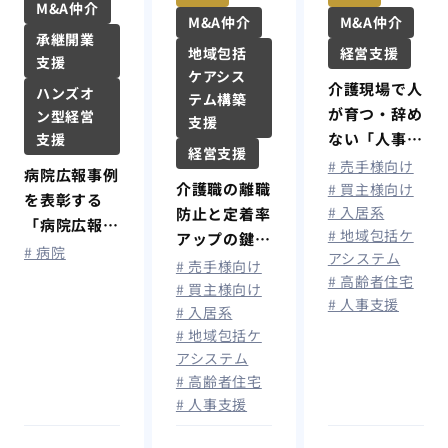
M&A仲介
M&A仲介
M&A仲介
承継開業
地域包括
経営支援
支援
ケアシス
介護現場で人
ハンズオ
テム構築
が育つ・辞め
ン型経営
支援
ない「人事制
支援
経営支援
度」とは？
# 売手様向け
病院広報事例
介護職の離職
# 買主様向け
を表彰する
# 入居系
防止と定着率
「病院広報ア
# 地域包括ケ
アップの鍵は
ワード
# 病院
アシステム
「人事制度の
# 売手様向け
2025」開
# 高齢者住宅
見直し」にあ
# 買主様向け
催！
# 人事支援
# 入居系
り！
# 地域包括ケ
アシステム
# 高齢者住宅
# 人事支援