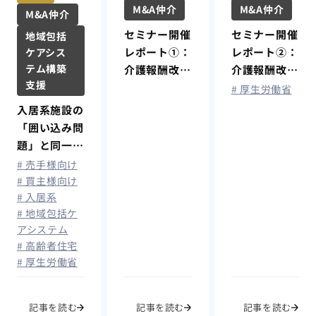
M&A仲介
M&A仲介
M&A仲介
セミナー開催
セミナー開催
地域包括
レポート①：
レポート②：
ケアシス
テム構築
介護報酬改定
介護報酬改定
支援
の行方と業界
の行方と業界
# 厚生労働省
大手の最新動
大手の最新動
入居系施設の
向
向
「囲い込み問
題」と同一建
物減算につい
# 売手様向け
て
# 買主様向け
# 入居系
# 地域包括ケ
アシステム
# 高齢者住宅
# 厚生労働省
記事を読む
記事を読む
記事を読む