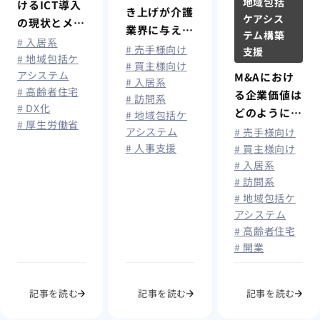
地域包括
けるICT導入
き上げが介護
ケアシス
の現状とメ
業界に与える
テム構築
リット
# 入居系
影響とは
# 売手様向け
支援
# 地域包括ケ
# 買主様向け
アシステム
M&Aにおけ
# 入居系
# 高齢者住宅
る企業価値は
# 訪問系
# DX化
どのように決
# 地域包括ケ
# 厚生労働省
定するのか？
アシステム
# 売手様向け
# 人事支援
# 買主様向け
# 入居系
# 訪問系
# 地域包括ケ
アシステム
# 高齢者住宅
# 開業
記事を読む
記事を読む
記事を読む