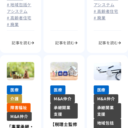
アシステム
# 地域包括ケ
# 高齢者住宅
アシステム
# 廃業
# 高齢者住宅
# 廃業
記事を読む
記事を読む
記事を読む
医療
医療
医療
介護
M&A仲介
M&A仲介
障害福祉
承継開業
承継開業
支援
支援
M&A仲介
地域包括
【税理士監修
「事業承継・