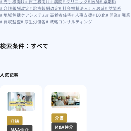
# 売手様向け
# 買主様向け
# 病院
# クリニック
# 医師
# 薬剤師
# 介護報酬改定
# 診療報酬改定
# 社会福祉法人
# 入居系
# 訪問系
# 地域包括ケアシステム
# 高齢者住宅
# 人事支援
# DX化
# 開業
# 廃業
# 買収監査
# 厚生労働省
# 戦略コンサルティング
検索条件：
すべて
人気記事
介護
介護
M&A仲介
M&A仲介