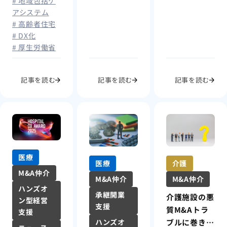
# 地域包括ケ
アシステム
# 高齢者住宅
# DX化
# 厚生労働省
記事を読む
記事を読む
記事を読む
医療
医療
介護
M&A仲介
M&A仲介
M&A仲介
ハンズオ
承継開業
介護施設の悪
ン型経営
支援
質M&Aトラ
支援
ハンズオ
ブルに巻き込