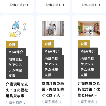
記事を読む
記事を読む
記事を読む
介護
介護
介護
M&A仲介
M&A仲介
M&A仲介
地域包括
地域包括
地域包括
ケアシス
ケアシス
ケアシス
テム構築
テム構築
テム構築
支援
支援
支援
訪問介護の廃
介護施設の老
介護現場を支
業・失敗を防
朽化対策：改
えてきた福祉
ぐには？人材
修とM&Aの
用具貸与事
不足・報酬減
選択肢を考え
業、M&Aと
# 売手様向け
# 売手様向け
# 売手様向け