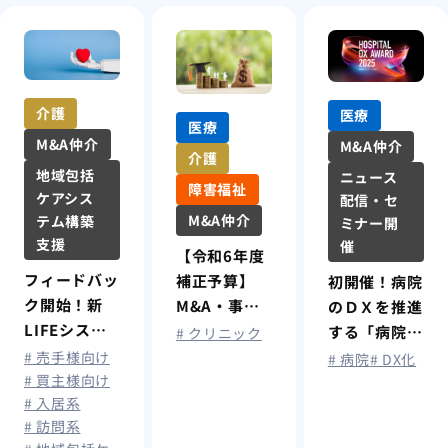
介護
医療
医療
M&A仲介
M&A仲介
介護
地域包括
ニュース
障害福祉
ケアシス
配信・セ
M&A仲介
テム構築
ミナー開
支援
催
【令和6年度
フィードバッ
補正予算】
初開催！病院
ク開始！新
M&A・事業
のＤＸを推進
LIFEシステ
承継の補助金
する「病院Ｄ
# クリニック
ムの変更点と
について
Ｘアワード
# 売手様向け
# 病院
# DX化
利活用法
# 買主様向け
2025」
# 入居系
# 訪問系