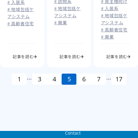
から事業を守
る
# 訪問系
# 買主様向け
いう次の一手
# 入居系
# 地域包括ケ
# 入居系
る方法
# 地域包括ケ
アシステム
# 地域包括ケ
アシステム
# 廃業
アシステム
# 高齢者住宅
# 高齢者住宅
# 廃業
記事を読む
記事を読む
記事を読む
1
3
4
5
6
7
17
…
…
Contact