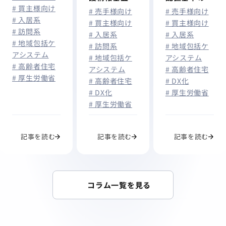
介護情報基盤
# 買主様向け
は？概要から
和とICT導入
# 売手様向け
# 売手様向け
# 入居系
に統合へ｜介
最新情報まで
の効果とは？
# 買主様向け
# 買主様向け
# 訪問系
護事業所が今
# 入居系
# 入居系
# 地域包括ケ
から準備すべ
# 訪問系
# 地域包括ケ
アシステム
# 地域包括ケ
アシステム
きこと
# 高齢者住宅
アシステム
# 高齢者住宅
# 厚生労働省
# 高齢者住宅
# DX化
# DX化
# 厚生労働省
# 厚生労働省
記事を読む
記事を読む
記事を読む
コラム一覧を見る