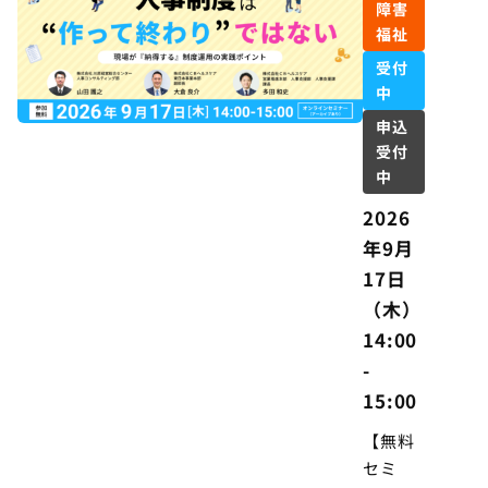
障害
福祉
受付
中
申込
受付
中
2026
年9月
17日
（木）
14:00
-
15:00
【無料
セミ