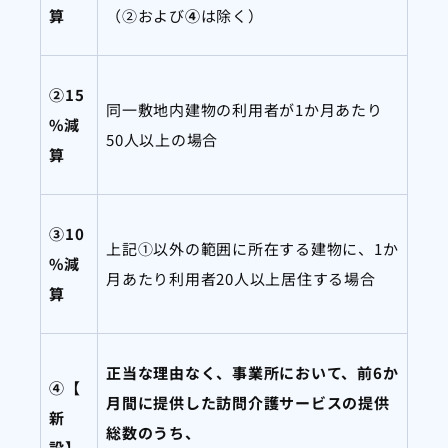
算
（②および
④
は除く）
②15
同一敷地内建物の利用者が1か月あたり
%減
50人以上の場合
算
③10
上記①以外の範囲に所在する建物に、1か
%減
月あたり利用者20人以上居住する場合
算
正当な理由なく、事業所において、前6か
④【
月間に提供した訪問介護サービスの提供
新
総数のうち、
設】