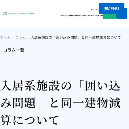
MENU
メニューを
私たちの想い
会社情報
資料DL
無料相談
ソリューション
支援実績
お客様の声
ケーススタディ
コラム
セミナー
よくある質問
ホーム
コラム
入居系施設の「囲い込み問題」と同一建物減算について
コラム一覧
入居系施設の「囲い込
み問題」と同一建物減
算について