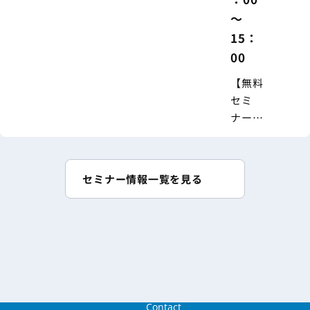
～
15：
00
【無料
セミ
ナー】
2026年
度介護
報酬改
セミナー情報一覧を見る
定にも
対応！
〈新・
人事制
度〉設
計の進
め方
Contact