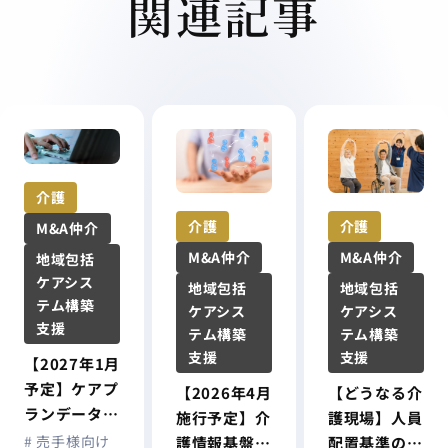
関連記事
介護
介護
介護
M&A仲介
M&A仲介
M&A仲介
地域包括
ケアシス
地域包括
地域包括
テム構築
ケアシス
ケアシス
支援
テム構築
テム構築
支援
支援
【2027年1月
予定】ケアプ
【2026年4月
【どうなる介
ランデータ連
施行予定】介
護現場】人員
携システムが
# 売手様向け
護情報基盤と
配置基準の緩