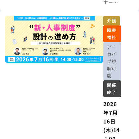
ナー】
人事制
度
介護
は“作っ
障害
て終わ
福祉
り”では
アー
ない ―
カイ
現場が
ブ視
『納得
聴可
する』
能
制度運
開催
用の実
終了
践ポイ
ント ―
2026
年7月
16日
(木)14
：00