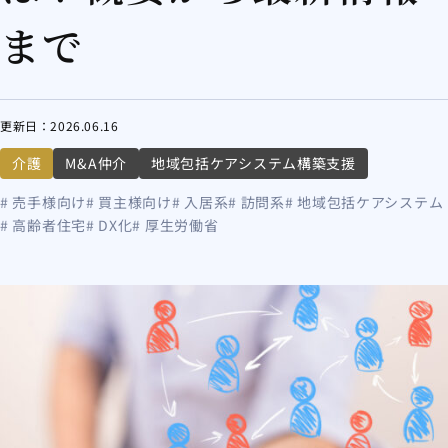
まで
更新日：
2026.06.16
介護
M&A仲介
地域包括ケアシステム構築支援
# 売手様向け
# 買主様向け
# 入居系
# 訪問系
# 地域包括ケアシステム
# 高齢者住宅
# DX化
# 厚生労働省