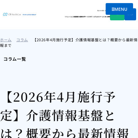
MENU
メニューを
私たちの想い
会社情報
資料DL
無料相談
ソリューション
支援実績
お客様の声
ケーススタディ
コラム
セミナー
よくある質問
ホーム
コラム
【2026年4月施行予定】介護情報基盤とは？概要から最新情
報まで
コラム一覧
【2026年4月施行予
定】介護情報基盤と
は？概要から最新情報