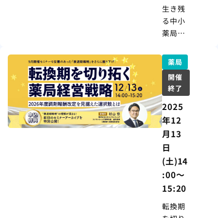
者が今
生き残
できる
る中小
準備
薬局経
営の“あ
した”を
薬局
考える
開催
vol.12
終了
『2026
2025
年度調
剤報酬
年12
改定』
月13
日
(土)14
:00～
15:20
転換期