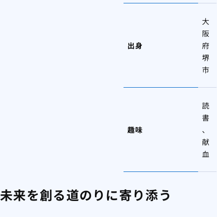
大
阪
出身
府
堺
市
読
書
趣味
、
献
血
未来を創る道のりに寄り添う