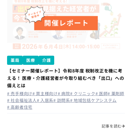
薬局
医療
介護
【セミナー開催レポート】令和8年度 税制改正を機に考
える！ 医療・介護経営者が今取り組むべき「出口」への
備えとは
# 売手様向け
# 買主様向け
# 病院
# クリニック
# 医師
# 薬剤師
# 社会福祉法人
# 入居系
# 訪問系
# 地域包括ケアシステム
# 高齢者住宅
記事を読む