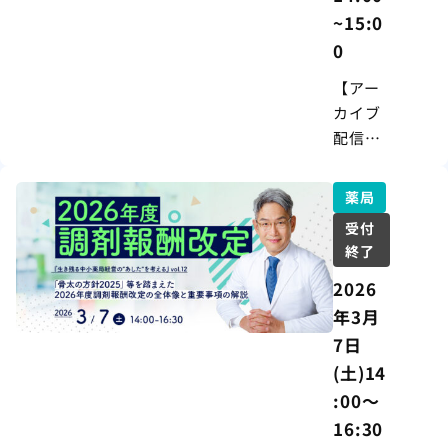
~15:0
0
【アー
カイブ
配信
中】無
料セミ
薬局
ナー｜
受付
令和8年
終了
度 税制
2026
改正を
機に考
年3月
える！
7日
「出
(土)14
口」を
:00～
見据え
16:30
た経営