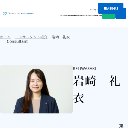
MENU
メニューを
私たちの想い
会社情報
資料DL
無料相談
ソリューション
支援実績
お客様の声
ケーススタディ
コラム
セミナー
よくある質問
ホーム
コンサルタント紹介
岩崎 礼衣
Consultant
REI IWASAKI
岩崎 礼
衣
東