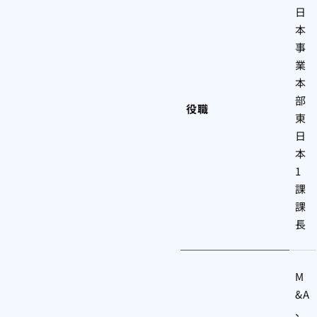
日
本
事
業
本
部
役職
東
日
本
1
課
課
長
M
&A
、