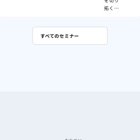
を切り
拓く薬
局経営
戦略～
2026年
すべてのセミナー
度調剤
報酬改
定を見
据えた
選択肢
とは～