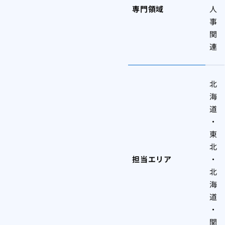
専門領域
人
事
関
連
北
海
道
・
東
北
担当エリア
・
北
海
道
・
関