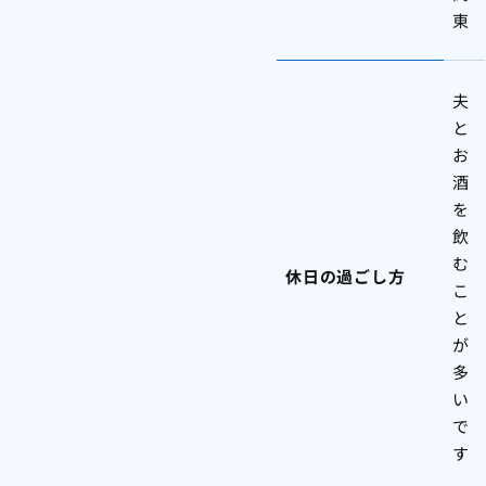
東
夫
と
お
酒
を
飲
む
休日の過ごし方
こ
と
が
多
い
で
す