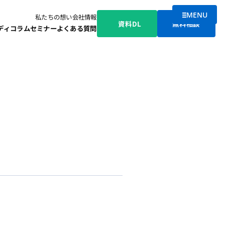
MENU
私たちの想い
会社情報
メニューを
資料DL
無料相談
ディ
コラム
セミナー
よくある質問