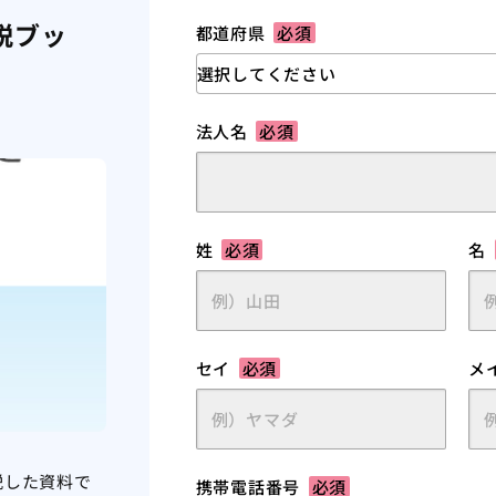
説ブッ
都道府県
必須
法人名
必須
姓
必須
名
セイ
必須
メ
説した資料で
携帯電話番号
必須