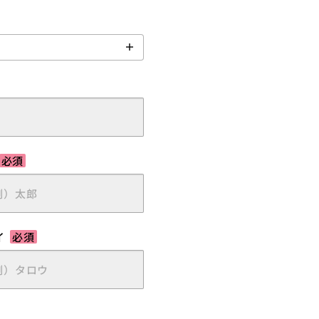
必須
イ
必須