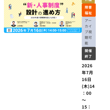
は“作っ
障害
て終わ
福祉
り”では
アー
ない ―
カイ
現場が
ブ視
『納得
聴可
する』
能
制度運
開催
用の実
終了
践ポイ
ント ―
2026
年7月
16日
(木)14
：00
～
15：