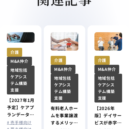
介護
介護
介護
M&A仲介
M&A仲介
M&A仲介
地域包括
ケアシス
地域包括
地域包括
テム構築
ケアシス
ケアシス
支援
テム構築
テム構築
支援
支援
【2027年1月
予定】ケアプ
【2026年
有料老人ホー
ランデータ連
版】デイサー
ムを事業譲渡
携システムが
# 売手様向け
ビスが赤字に
するメリット
介護情報基盤
# 買主様向け