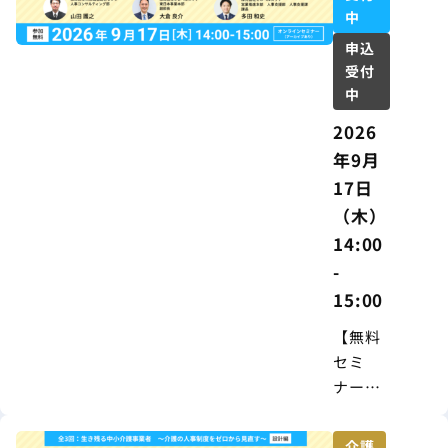
中
申込
受付
中
2026
年9月
17日
（木）
14:00
-
15:00
【無料
セミ
ナー】
人事制
度
介護