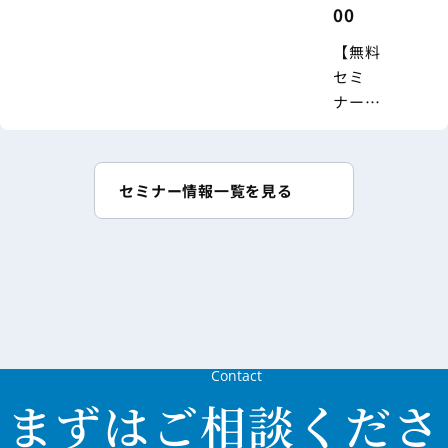
00
【無料
セミ
ナー】
2026年
度介護
報酬改
セミナー情報一覧を見る
定にも
対応！
〈新・
人事制
度〉設
計の進
め方
Contact
まずはご相談くださ