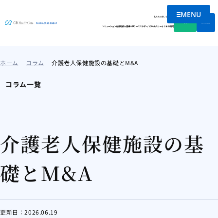
MENU
メニューを
私たちの想い
会社情報
資料DL
無料相談
ソリューション
支援実績
お客様の声
ケーススタディ
コラム
セミナー
よくある質問
ホーム
コラム
介護老人保健施設の基礎とM&A
コラム一覧
介護老人保健施設の基
礎とM&A
更新日：
2026.06.19