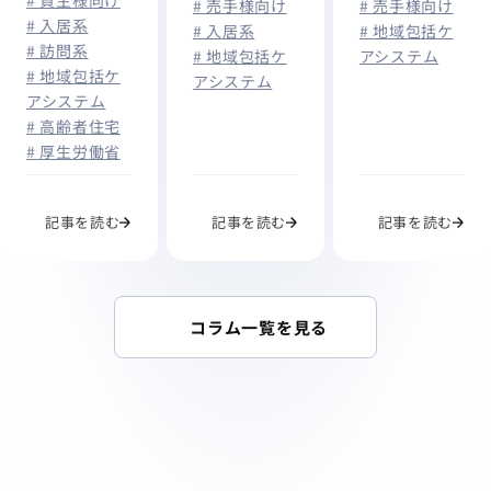
なる原因と
や相場・手順
# 売手様向け
# 売手様向け
# 入居系
に統合へ｜介
は？経営改善
を徹底解説
# 地域包括ケ
# 入居系
# 訪問系
護事業所が今
アシステム
# 地域包括ケ
のポイントと
# 地域包括ケ
から準備すべ
アシステム
事業継続を判
アシステム
きこと
断する基準を
# 高齢者住宅
解説
# 厚生労働省
記事を読む
記事を読む
記事を読む
コラム一覧を見る