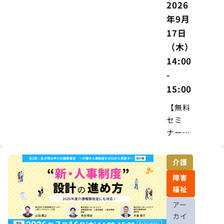
2026
年9月
17日
（木）
14:00
-
15:00
【無料
セミ
ナー】
人事制
度
介護
は“作っ
障害
て終わ
福祉
り”では
アー
ない ―
カイ
現場が