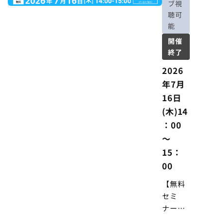
ブ視
『納得
聴可
する』
能
制度運
開催
用の実
終了
践ポイ
ント ―
2026
年7月
16日
(木)14
：00
～
15：
00
【無料
セミ
ナー】