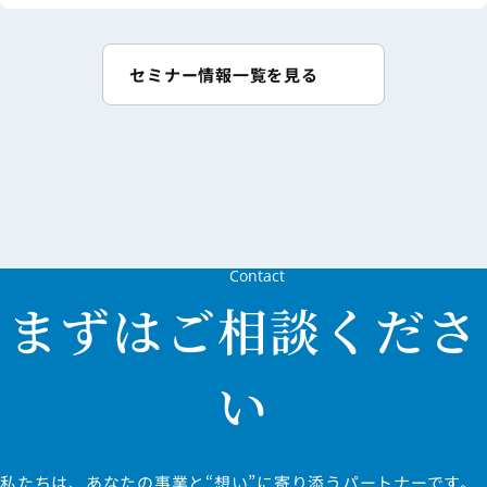
2026年
度介護
報酬改
セミナー情報一覧を見る
定にも
対応！
〈新・
人事制
度〉設
計の進
め方
Contact
まずはご相談くださ
い
私たちは、あなたの事業と“想い”に寄り添うパートナーです。