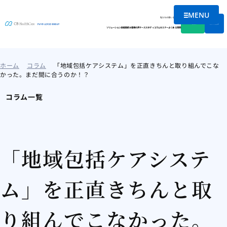
MENU
メニューを
私たちの想い
会社情報
資料DL
無料相談
ソリューション
支援実績
お客様の声
ケーススタディ
コラム
セミナー
よくある質問
ホーム
コラム
「地域包括ケアシステム」を正直きちんと取り組んでこな
かった。まだ間に合うのか！？
コラム一覧
「地域包括ケアシステ
ム」を正直きちんと取
り組んでこなかった。