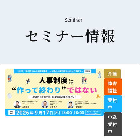
Seminar
セミナー情報
介護
障害
福祉
受付
中
申込
受付
中