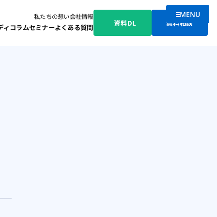
MENU
私たちの想い
会社情報
メニューを
資料DL
無料相談
ディ
コラム
セミナー
よくある質問