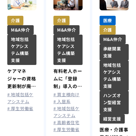
介護
介護
医療
M&A仲介
M&A仲介
介護
地域包括
地域包括
M&A仲介
ケアシス
ケアシス
承継開業
テム構築
テム構築
支援
支援
支援
地域包括
ケアマネ
有料老人ホー
ケアシス
ジャーの資格
ムに「登録
テム構築
更新制が廃
制」導入の検
支援
止。制度改正
討が進む─囲
# 地域包括ケ
# 買主様向け
ハンズオ
の最新情報と
い込み対策の
アシステム
# 入居系
ン型経営
# 厚生労働省
# 地域包括ケ
現場への影響
見直しも
支援
アシステム
経営支援
# 高齢者住宅
# 厚生労働省
医療・介護事