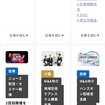
「医療・介護
# 診療報酬改
物価高騰への
等支援パッ
定
対応と医療従
ケージ」
# DX化
事者の賃上げ
# 厚生労働省
編
記事を読む
記事を読む
記事を読む
医療
介護
医療
ニュース
M&A仲介
M&A仲介
配信・セ
地域包括
ハンズオ
ミナー開
ケアシス
ン型経営
催
テム構築
支援
2回目開催を
支援