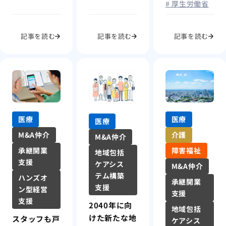
# 厚生労働省
記事を読む
記事を読む
記事を読む
医療
医療
医療
M&A仲介
介護
M&A仲介
承継開業
障害福祉
地域包括
支援
ケアシス
M&A仲介
テム構築
ハンズオ
承継開業
支援
ン型経営
支援
支援
2040年に向
地域包括
けた新たな地
スタッフも戸
ケアシス