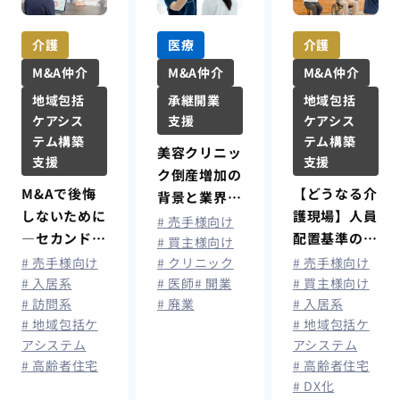
介護
医療
介護
M&A仲介
M&A仲介
M&A仲介
地域包括
承継開業
地域包括
ケアシス
支援
ケアシス
テム構築
テム構築
美容クリニッ
支援
支援
ク倒産増加の
M&Aで後悔
【どうなる介
背景と業界分
しないために
護現場】人員
析
# 売手様向け
―セカンドオ
配置基準の緩
# 買主様向け
ピニオンとい
和とICT導入
# 売手様向け
# クリニック
# 売手様向け
う選択肢
の効果とは？
# 入居系
# 医師
# 開業
# 買主様向け
# 訪問系
# 廃業
# 入居系
# 地域包括ケ
# 地域包括ケ
アシステム
アシステム
# 高齢者住宅
# 高齢者住宅
# DX化