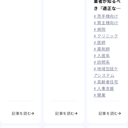
業者が知るべ
き『適正な有
料職業紹介事
# 売手様向け
業者認定』と
# 買主様向け
# 病院
は？
# クリニック
# 医師
# 薬剤師
# 入居系
# 訪問系
# 地域包括ケ
アシステム
# 高齢者住宅
# 人事支援
# 開業
記事を読む
記事を読む
記事を読む