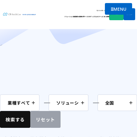
MENU
コラム
メニューを
私たちの想い
会社情報
資料DL
無料相談
ソリューション
支援実績
お客様の声
ケーススタディ
コラム
セミナー
よくある質問
ホーム
九州・沖縄
鹿児島県
ページ 4
検索する
リセット