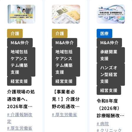
介護
介護
医療
M&A仲介
M&A仲介
M&A仲介
地域包括
地域包括
承継開業
ケアシス
ケアシス
支援
テム構築
テム構築
ハンズオ
支援
支援
ン型経営
経営支援
経営支援
支援
経営支援
介護現場の処
【事業者必
遇改善へ、
見！】介護分
令和8年度
2026年度中
野の処遇改
（2026年）
異例の介護報
善・補助まと
# 介護報酬改
# 厚生労働省
診療報酬改
酬「臨時」改
め─2025年
定
定：個別改定
# 病院
# 厚生労働省
定
度補正予算
項目が公表！
# クリニック