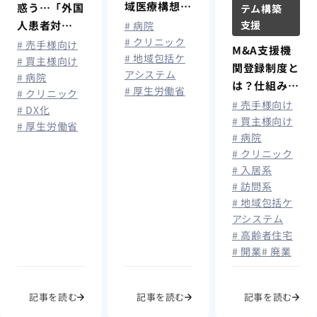
域医療構想の
惑う…「外国
テム構築
全体像と注目
人患者対
支援
# 病院
ポイント
# クリニック
応」 医療機
# 売手様向け
M&A支援機
# 地域包括ケ
関の備えとは
# 買主様向け
関登録制度と
アシステム
# 病院
は？仕組み・
# 厚生労働省
# クリニック
メリット・登
# 売手様向け
# DX化
録要件を解
# 買主様向け
# 厚生労働省
# 病院
説！
# クリニック
# 入居系
# 訪問系
# 地域包括ケ
アシステム
# 高齢者住宅
# 開業
# 廃業
記事を読む
記事を読む
記事を読む