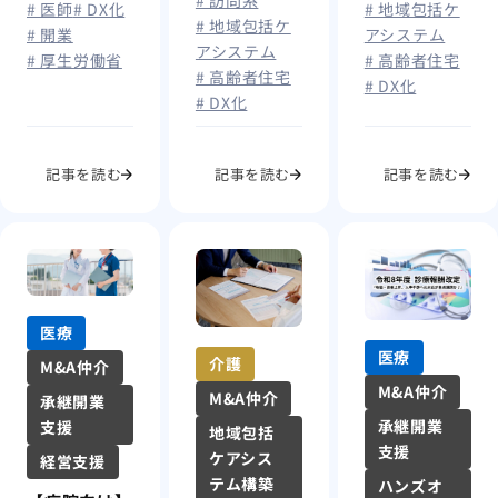
# 訪問系
# 医師
# DX化
# 地域包括ケ
模修繕・職員
# 地域包括ケ
# 開業
アシステム
定着・ICT導
アシステム
# 厚生労働省
# 高齢者住宅
入で稼働率ほ
# 高齢者住宅
# DX化
ぼ100％
# DX化
記事を読む
記事を読む
記事を読む
医療
医療
介護
M&A仲介
M&A仲介
M&A仲介
承継開業
承継開業
支援
地域包括
支援
ケアシス
経営支援
テム構築
ハンズオ