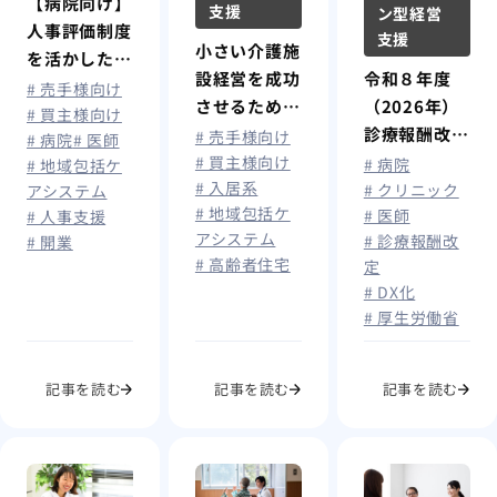
【病院向け】
支援
ン型経営
人事評価制度
支援
小さい介護施
を活かした早
設経営を成功
令和８年度
期離職防止と
# 売手様向け
させるための
（2026年）
定着支援
# 買主様向け
効率化と運営
診療報酬改
# 売手様向け
# 病院
# 医師
改善ポイント
定：『物価・
# 買主様向け
# 病院
# 地域包括ケ
# 入居系
賃金上昇、人
# クリニック
アシステム
# 地域包括ケ
# 医師
手不足への対
# 人事支援
アシステム
# 診療報酬改
# 開業
応が重点課題
# 高齢者住宅
定
か？』
# DX化
# 厚生労働省
記事を読む
記事を読む
記事を読む