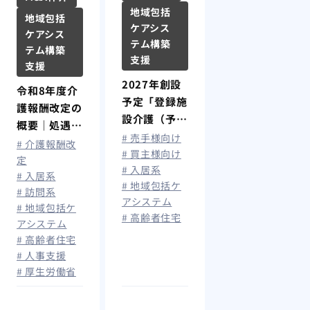
地域包括
地域包括
ケアシス
ケアシス
テム構築
テム構築
支援
支援
2027年創設
令和8年度介
予定「登録施
護報酬改定の
設介護（予
概要｜処遇改
防）支援」と
# 売手様向け
善加算拡充で
# 介護報酬改
は？住宅型有
# 買主様向け
最大月額1.9
定
# 入居系
料老人ホーム
# 入居系
万円賃上げ、
# 地域包括ケ
の今後と影響
# 訪問系
算定要件を解
アシステム
も解説
# 地域包括ケ
説
# 高齢者住宅
アシステム
# 高齢者住宅
# 人事支援
# 厚生労働省