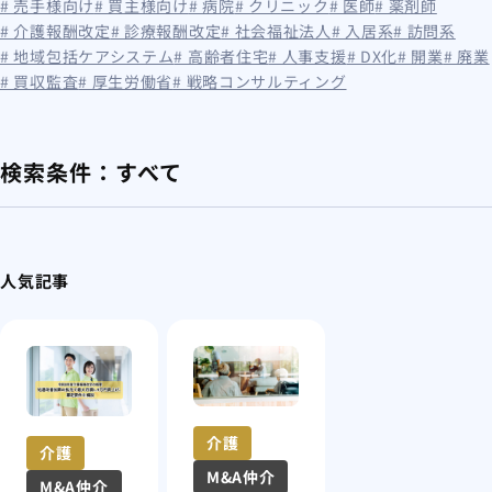
# 売手様向け
# 買主様向け
# 病院
# クリニック
# 医師
# 薬剤師
# 介護報酬改定
# 診療報酬改定
# 社会福祉法人
# 入居系
# 訪問系
# 地域包括ケアシステム
# 高齢者住宅
# 人事支援
# DX化
# 開業
# 廃業
# 買収監査
# 厚生労働省
# 戦略コンサルティング
検索条件：
すべて
人気記事
介護
介護
M&A仲介
M&A仲介