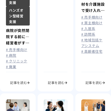
支援
材を介護施設
ハンズオ
で受け入れる
ン型経営
メリットと課
# 売手様向け
支援
題
# 買主様向け
# 入居系
病院が突然閉
# 訪問系
院する前に―
# 地域包括ケ
経営者がすべ
アシステム
きリスク対策
# 売手様向け
# 高齢者住宅
と“承継準
# 病院
# クリニック
備”
# 廃業
記事を読む
記事を読む
記事を読む