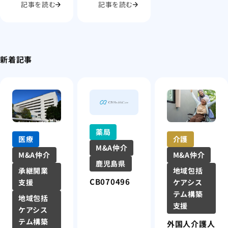
記事を読む
記事を読む
新着記事
薬局
医療
介護
M&A仲介
M&A仲介
M&A仲介
鹿児島県
承継開業
地域包括
CB070496
支援
ケアシス
テム構築
地域包括
支援
ケアシス
テム構築
外国人介護人