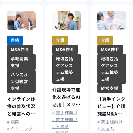
医療
介護
介護
M&A仲介
M&A仲介
M&A仲介
承継開業
地域包括
地域包括
支援
ケアシス
ケアシス
テム構築
テム構築
ハンズオ
支援
支援
ン型経営
支援
経営支援
介護現場で進
化を遂げるAI
オンライン診
【買手インタ
活用｜メリッ
療の普及状況
ビュー】介護
ト・最新事
# 売手様向け
と経営への影
施設M&A、
例・課題を解
# 買主様向け
響
その後どう
# 病院
# 買主様向け
# 入居系
説
なった？大規
# クリニック
# 入居系