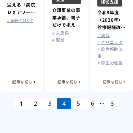
経営支援
迎える「病院
介護事業の事
ＤＸアワード
令和8年度
業承継、親子
2026」～医
（2026年）
# 病院
# DX化
だけで抱え込
療ＤＸが“前
診療報酬改定
まない ― 後
# 入居系
提”となる時
が答申：賃上
# 病院
悔しない承継
# 廃業
代へ～
げ・物価対応
# クリニック
とM&Aとい
# 診療報酬改
と急性期機能
う選択肢 ―
定
強化の行方
# 厚生労働省
編
記事を読む
記事を読む
記事を読む
1
2
3
4
5
6
8
…