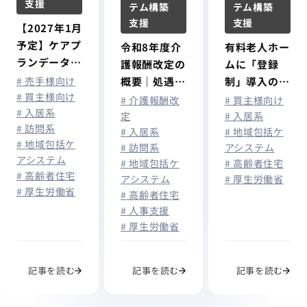
支援
テム構築
テム構築
支援
支援
【2027年1月
予定】ケアプ
令和8年度介
有料老人ホー
ランデータ連
護報酬改定の
ムに「登録
携システムが
# 売手様向け
概要｜処遇改
制」導入の検
介護情報基盤
# 買主様向け
善加算拡充で
討が進む─囲
# 介護報酬改
# 買主様向け
# 入居系
に統合へ｜介
最大月額1.9
い込み対策の
定
# 入居系
# 訪問系
護事業所が今
# 入居系
# 地域包括ケ
万円賃上げ、
見直しも
# 地域包括ケ
から準備すべ
# 訪問系
アシステム
算定要件を解
アシステム
# 地域包括ケ
# 高齢者住宅
きこと
説
# 高齢者住宅
アシステム
# 厚生労働省
# 厚生労働省
# 高齢者住宅
# 人事支援
# 厚生労働省
記事を読む
記事を読む
記事を読む