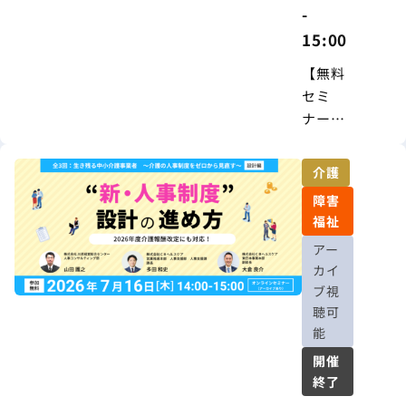
-
15:00
【無料
セミ
ナー】
人事制
度
介護
は“作っ
障害
て終わ
福祉
り”では
アー
ない ―
カイ
現場が
ブ視
『納得
聴可
する』
能
制度運
開催
用の実
終了
践ポイ