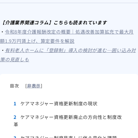
【介護業界関連コラム】こちらも読まれています
・
令和8年度介護報酬改定の概要｜処遇改善加算拡充で最大月
額1.9万円賃上げ、算定要件を解説
・
有料老人ホームに「登録制」導入の検討が進む─囲い込み対
策の見直しも
目次
[
非表示
]
1
ケアマネジャー資格更新制度の現状
2
ケアマネジャー資格更新廃止の方向性と制度改
革
3
ケアマネジャー制度見直しに伴う変化と課題