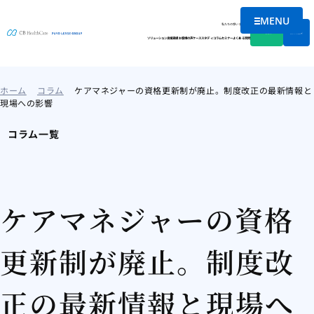
MENU
メニューを
私たちの想い
会社情報
資料DL
無料相談
ソリューション
支援実績
お客様の声
ケーススタディ
コラム
セミナー
よくある質問
ホーム
コラム
ケアマネジャーの資格更新制が廃止。制度改正の最新情報と
現場への影響
コラム一覧
ケアマネジャーの資格
更新制が廃止。制度改
正の最新情報と現場へ