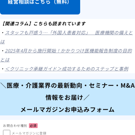
経営相談はこちら（無料）
【関連コラム】こちらも読まれています
・
スタッフも戸惑う…「外国人患者対応」 医療機関の備えと
は
・
2025年4月から施行開始！かかりつけ医機能報告制度の目的
とは
・
＜クリニック承継ガイド＞成功するためのステップと事例
＼医療・介護業界の最新動向・セミナー・M&A
情報をお届け／
メールマガジンお申込みフォーム
お問合わせ種別
必須
メールマガジンに登録