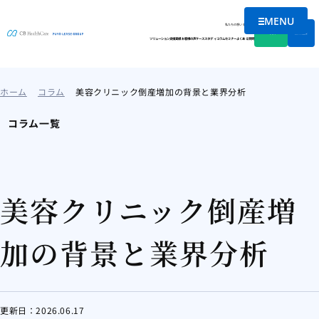
MENU
メニューを
私たちの想い
会社情報
資料DL
無料相談
ソリューション
支援実績
お客様の声
ケーススタディ
コラム
セミナー
よくある質問
ホーム
コラム
美容クリニック倒産増加の背景と業界分析
コラム一覧
美容クリニック倒産増
加の背景と業界分析
更新日：
2026.06.17