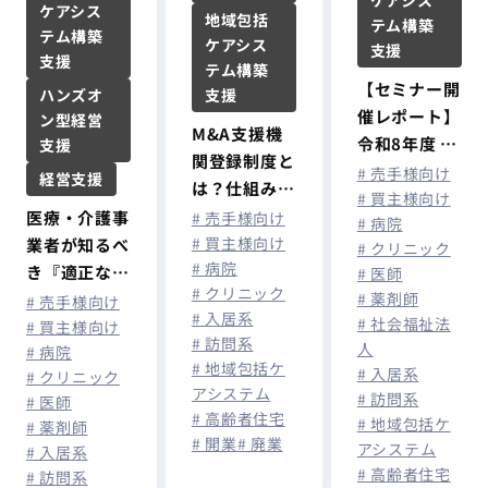
ケアシス
地域包括
テム構築
テム構築
ケアシス
支援
支援
テム構築
【セミナー開
ハンズオ
支援
催レポート】
ン型経営
M&A支援機
令和8年度 税
支援
関登録制度と
制改正を機に
# 売手様向け
経営支援
は？仕組み・
考える！ 医
# 買主様向け
メリット・登
医療・介護事
# 売手様向け
# 病院
療・介護経営
録要件を解
# 買主様向け
業者が知るべ
# クリニック
者が今取り組
# 病院
説！
き『適正な有
# 医師
むべき「出
# クリニック
# 薬剤師
料職業紹介事
# 売手様向け
口」への備え
# 入居系
# 社会福祉法
業者認定』と
# 買主様向け
とは
# 訪問系
人
# 病院
は？
# 地域包括ケ
# 入居系
# クリニック
アシステム
# 訪問系
# 医師
# 高齢者住宅
# 地域包括ケ
# 薬剤師
# 開業
# 廃業
アシステム
# 入居系
# 高齢者住宅
# 訪問系