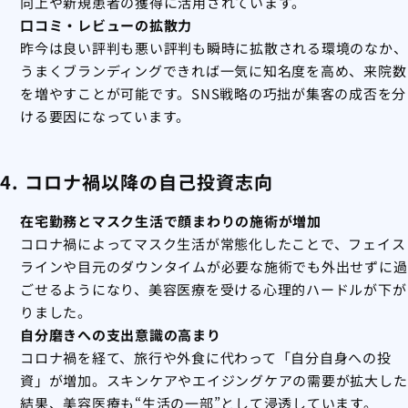
向上や新規患者の獲得に活用されています。
口コミ・レビューの拡散力
昨今は良い評判も悪い評判も瞬時に拡散される環境のなか、
うまくブランディングできれば一気に知名度を高め、来院数
を増やすことが可能です。SNS戦略の巧拙が集客の成否を分
ける要因になっています。
4. コロナ禍以降の自己投資志向
在宅勤務とマスク生活で顔まわりの施術が増加
コロナ禍によってマスク生活が常態化したことで、フェイス
ラインや目元のダウンタイムが必要な施術でも外出せずに過
ごせるようになり、美容医療を受ける心理的ハードルが下が
りました。
自分磨きへの支出意識の高まり
コロナ禍を経て、旅行や外食に代わって「自分自身への投
資」が増加。スキンケアやエイジングケアの需要が拡大した
結果、美容医療も“生活の一部”として浸透しています。