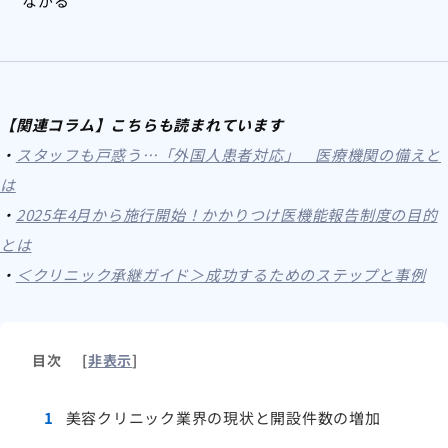
ながる
【関連コラム】こちらも読まれています
・
スタッフも戸惑う…「外国人患者対応」 医療機関の備えと
は
・
2025年4月から施行開始！かかりつけ医機能報告制度の目的
とは
・
＜クリニック承継ガイド＞成功するためのステップと事例
目次
[
非表示
]
1
美容クリニック業界の現状と開設件数の増加