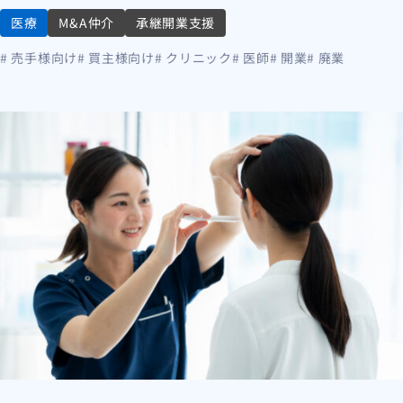
医療
M&A仲介
承継開業支援
# 売手様向け
# 買主様向け
# クリニック
# 医師
# 開業
# 廃業