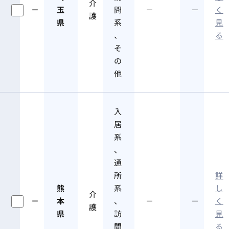
介
－
玉
問
－
－
く
護
県
系
見
、
る
そ
の
他
入
居
系
、
通
所
詳
熊
系
し
介
－
本
、
－
－
く
護
県
訪
見
問
る