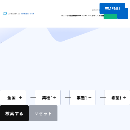
MENU
M&A案件情報
メニューを
私たちの想い
会社情報
資料DL
無料相談
ソリューション
支援実績
お客様の声
ケーススタディ
コラム
セミナー
よくある質問
ホーム
介護
ページ 4
検索する
リセット