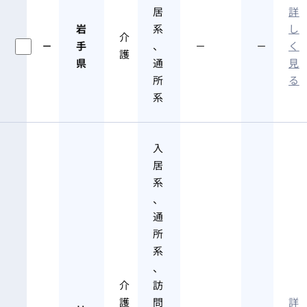
居
詳
岩
系
し
介
－
手
、
－
－
く
護
県
通
見
所
る
系
入
居
系
、
通
所
系
、
介
訪
護
問
詳