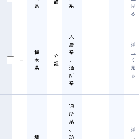
護
県
系
見
る
入
居
詳
栃
系
し
介
－
木
、
－
－
く
護
県
通
見
所
る
系
通
所
系
、
詳
埼
訪
し