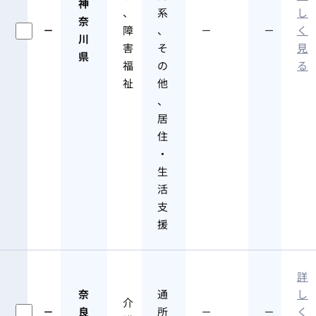
神
、
系
し
奈
－
障
、
－
－
く
川
害
そ
見
県
福
の
る
祉
他
、
居
住
・
生
活
支
援
詳
奈
通
し
介
－
良
所
－
－
く