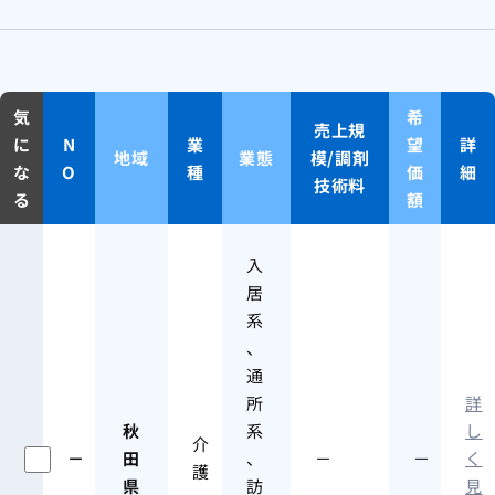
気
希
売上規
に
N
業
望
詳
地域
業態
模/調剤
な
O
種
価
細
技術料
る
額
入
居
系
、
通
所
詳
秋
系
し
介
－
田
、
－
－
く
護
県
訪
見