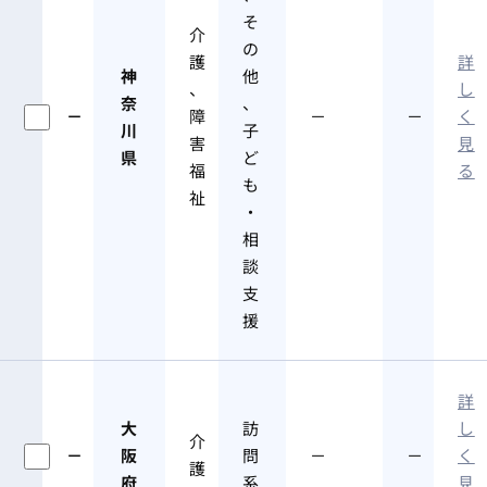
そ
介
の
護
詳
神
他
、
し
奈
、
－
障
－
－
く
川
子
害
見
県
ど
福
る
も
祉
・
相
談
支
援
詳
大
訪
し
介
－
阪
問
－
－
く
護
府
系
見