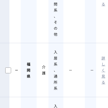
問
る
系
、
そ
の
他
入
居
詳
福
系
し
介
－
岡
、
－
－
く
護
県
通
見
所
る
系
入