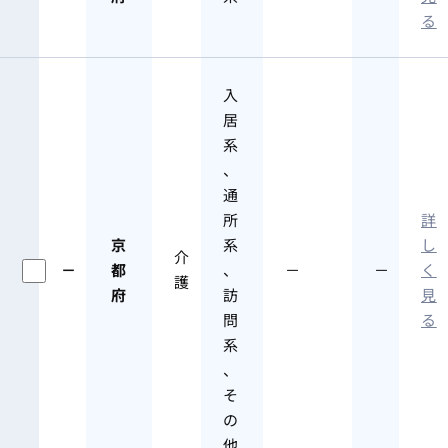
る
入
居
系
、
通
所
詳
京
系
し
介
－
都
、
－
－
く
護
府
訪
見
問
る
系
、
そ
の
他