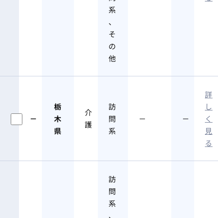
系
、
そ
の
他
詳
栃
訪
し
介
－
木
問
－
－
く
護
県
系
見
る
訪
問
系
、