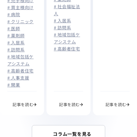
# 売手様向け
口」への備え
# 社会福祉法
業者認定』と
# 買主様向け
とは
人
# 病院
は？
# 入居系
# クリニック
# 訪問系
# 医師
# 地域包括ケ
# 薬剤師
アシステム
# 入居系
# 高齢者住宅
# 訪問系
# 地域包括ケ
アシステム
# 高齢者住宅
# 人事支援
# 開業
記事を読む
記事を読む
記事を読む
コラム一覧を見る