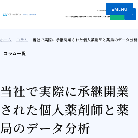
MENU
メニューを
私たちの想い
会社情報
資料DL
無料相談
ソリューション
支援実績
お客様の声
ケーススタディ
コラム
セミナー
よくある質問
ホーム
コラム
当社で実際に承継開業された個人薬剤師と薬局のデータ分析
コラム一覧
当社で実際に承継開業
された個人薬剤師と薬
局のデータ分析