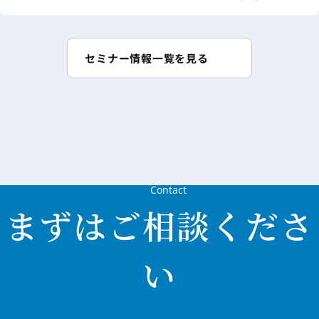
営の“あ
した”を
考える
セミナー情報一覧を見る
vol.12
『2026
年度調
剤報酬
改定』
Contact
まずはご相談くださ
い