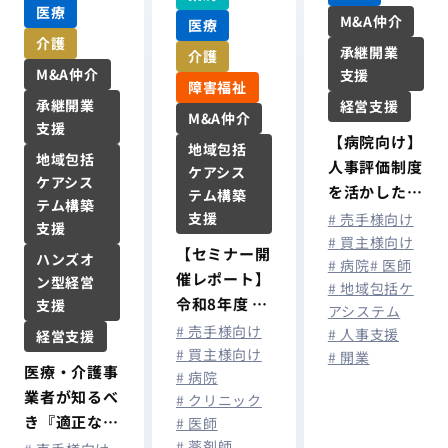
医療
M&A仲介
医療
介護
承継開業
介護
M&A仲介
支援
障害福祉
承継開業
経営支援
M&A仲介
支援
【病院向け】
地域包括
地域包括
人事評価制度
ケアシス
ケアシス
を活かした早
テム構築
テム構築
期離職防止と
支援
# 売手様向け
支援
定着支援
# 買主様向け
【セミナー開
ハンズオ
# 病院
# 医師
催レポート】
ン型経営
# 地域包括ケ
令和8年度 税
支援
アシステム
制改正を機に
# 売手様向け
# 人事支援
経営支援
考える！ 医
# 買主様向け
# 開業
医療・介護事
# 病院
療・介護経営
業者が知るべ
# クリニック
者が今取り組
き『適正な有
# 医師
むべき「出
# 薬剤師
料職業紹介事