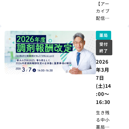
【アー
カイブ
配信
中】無
料セミ
薬局
ナー｜
受付
令和8年
終了
度 税制
2026
改正を
機に考
年3月
える！
7日
「出
(土)14
口」を
:00～
見据え
16:30
た経営
者が今
生き残
できる
る中小
準備
薬局経