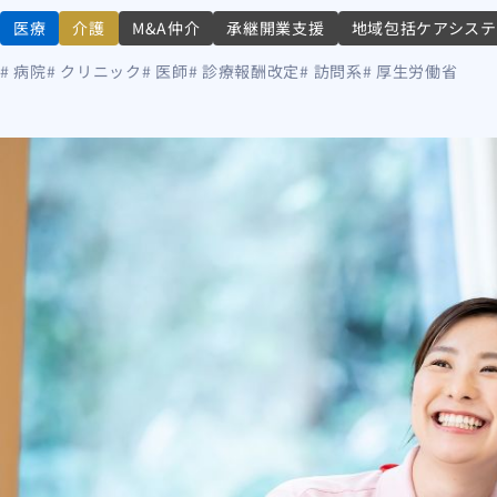
医療
介護
M&A仲介
承継開業支援
地域包括ケアシス
# 病院
# クリニック
# 医師
# 診療報酬改定
# 訪問系
# 厚生労働省