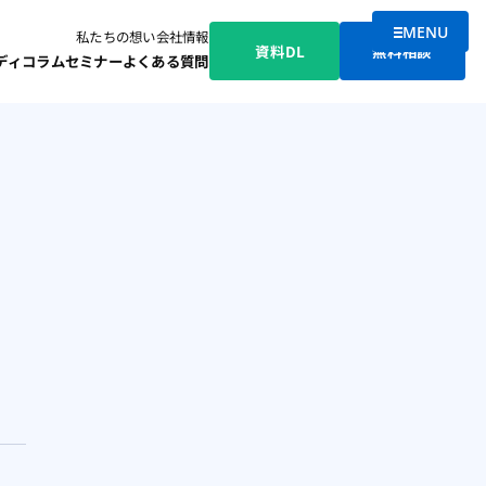
MENU
私たちの想い
会社情報
メニューを
資料DL
無料相談
ディ
コラム
セミナー
よくある質問