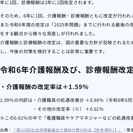
年に1回、診療報酬は2年に1回改定されます。
そのため、6年に1回、介護報酬・診療報酬ともに改定が行われる
また令和6年度の改定は「2025年問題」までに行われる最後
をする観点から様々な見直しが行われました。
介護報酬と診療報酬の改定は、国の重要な方針が反映されるた
し、今後の対策を検討することは非常に重要です。
令和6年介護報酬及び、診療報酬改
・介護報酬の改定率は＋1.59％
1.59％の内訳は・介護職員の処遇改善分 ＋0.98％（令和6年6
・その他の改定率（※） ＋0.61％
※この0.61％の中で「看護職員やケアマネジャーなどの処遇
出典：
「第239回社会保障審議会介護給付費分科会【参考資料1】」
｜厚