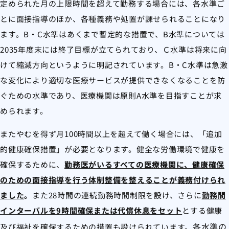
定められた月の上限時間を超えて勤務する場合には、各水準ご
とに面接指導のほか、各種義務や処置が課せられることになり
ます。B・C水準はあくまで暫定的な措置で、B水準については
2035年度末には終了目標が立てられており、Ｃ水準は将来に向
けて縮減方向というように明記されています。B・C水準は急激
な変化により適切な医療サービスが提供できなくなることを防
ぐための水準であり、医療機関は原則A水準を目指すことが求
められます。
またやむを得ず月100時間以上を超えて働く場合には、「追加
的健康確保措置」が必要となります。健全な労働環境で健康を
確保するために、
勤務医がいるすべての医療機関に、
健康確保
のための面接指導を行う体制整備を整えることが義務付けられ
ました
。
また28時間の連続勤務時間制限を設け、さらに
勤
務間
インターバルを9時間確保または代償休息をセット
とする健康
各水準の
及び福祉を確保するための措置も設けられています。