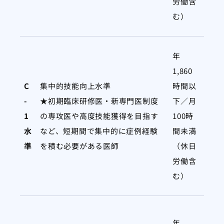
労働含
む）
年
1,860
C
集中的技能向上水準
時間以
-
★初期臨床研修医・新専門医制度
下／月
1
の専攻医や高度技能獲得を目指す
100時
水
など、短期間で集中的に症例経験
間未満
準
を積む必要がある医師
（休日
労働含
む）
年