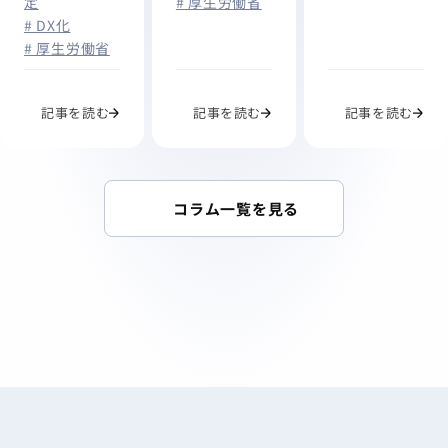
いう次の一手
# 厚生労働省
定
か？』
# DX化
# 厚生労働省
記事を読む
記事を読む
記事を読む
コラム一覧を見る