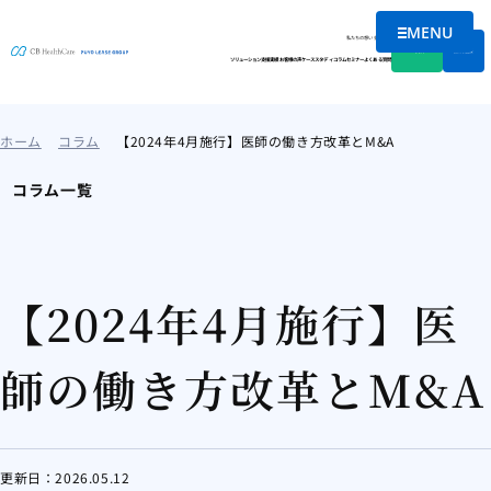
MENU
メニューを
私たちの想い
会社情報
資料DL
無料相談
ソリューション
支援実績
お客様の声
ケーススタディ
コラム
セミナー
よくある質問
ホーム
コラム
【2024年4月施行】医師の働き方改革とM&A
コラム一覧
【2024年4月施行】医
師の働き方改革とM&A
更新日：
2026.05.12