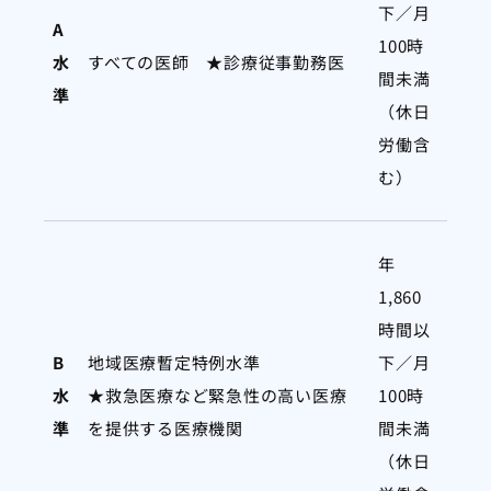
下／月
A
100時
水
すべての医師 ★診療従事勤務医
間未満
準
（休日
労働含
む）
年
1,860
時間以
B
地域医療暫定特例水準
下／月
水
★救急医療など緊急性の高い医療
100時
準
を提供する医療機関
間未満
（休日