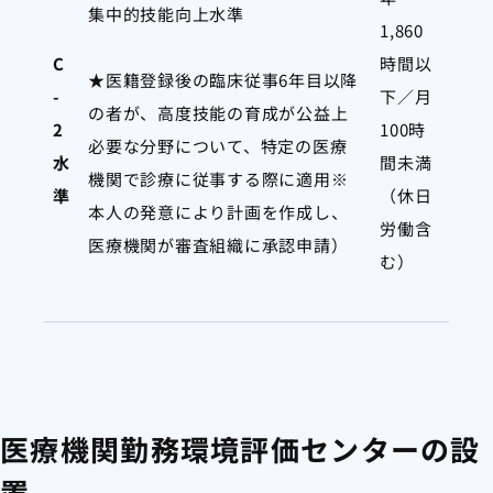
集中的技能向上水準
1,860
C
時間以
★医籍登録後の臨床従事6年目以降
-
下／月
の者が、高度技能の育成が公益上
2
100時
必要な分野について、特定の医療
水
間未満
機関で診療に従事する際に適用※
準
（休日
本人の発意により計画を作成し、
労働含
医療機関が審査組織に承認申請）
む）
医療機関勤務環境評価センターの設
置