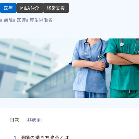
医療
M&A仲介
経営支援
# 病院
# 医師
# 厚生労働省
目次
[
非表示
]
1
医師の働き方改革とは