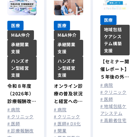
医療
医療
医療
地域包括
M&A仲介
M&A仲介
ケアシス
テム構築
承継開業
承継開業
支援
支援
支援
ハンズオ
ハンズオ
【セミナー開
ン型経営
ン型経営
催レポート】
支援
支援
５年後の外来
減少を勝ち抜
# 病院
オンライン診
令和８年度
く「医住連
# クリニック
療の普及状況
（2026年）
# 医師
携」の決断
と経営への影
診療報酬改
# 地域包括ケ
患者が途切れ
響
定：『物価・
# 病院
# 病院
アシステム
ない「仕組
賃金上昇、人
# クリニック
# クリニック
# 高齢者住宅
み」づくり
# 医師
# DX化
# 医師
手不足への対
高齢者住宅と
# 開業
# 診療報酬改
応が重点課題