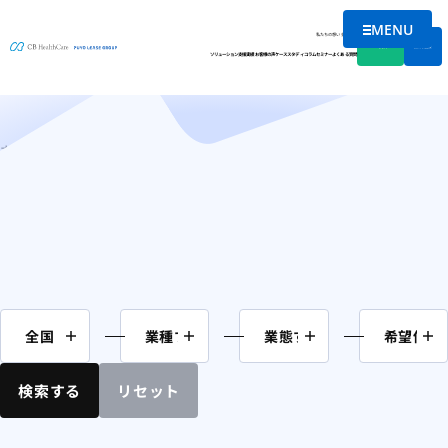
MENU
M&A案件情報
メニューを
私たちの想い
会社情報
資料DL
無料相談
ソリューション
支援実績
お客様の声
ケーススタディ
コラム
セミナー
よくある質問
ホーム
介護
通所系
検索する
リセット