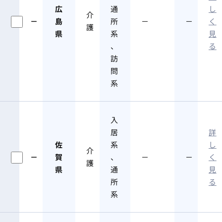
広
通
し
介
－
島
所
－
－
く
護
県
系
見
、
る
訪
問
系
入
居
詳
佐
系
し
介
－
賀
、
－
－
く
護
県
通
見
所
る
系