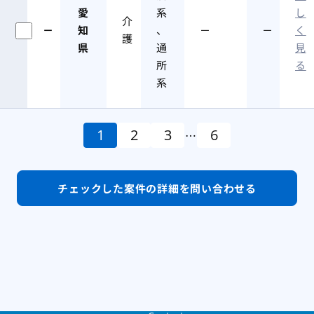
愛
系
し
介
－
知
、
－
－
く
護
県
通
見
所
る
系
1
2
3
6
…
チェックした案件の
詳細を問い合わせる