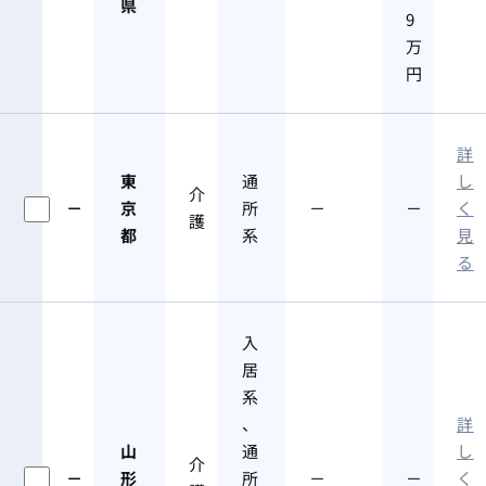
県
9
万
円
詳
東
通
し
介
－
京
所
－
－
く
護
都
系
見
る
入
居
系
、
詳
山
通
し
介
－
形
所
－
－
く