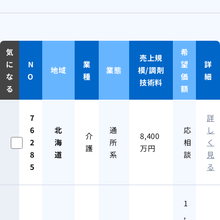
気
希
売上規
に
N
業
望
詳
地域
業態
模/調剤
な
O
種
価
細
技術料
る
額
7
詳
6
北
通
応
し
介
8,400
2
海
所
相
く
護
万円
8
道
系
談
見
5
る
1
,