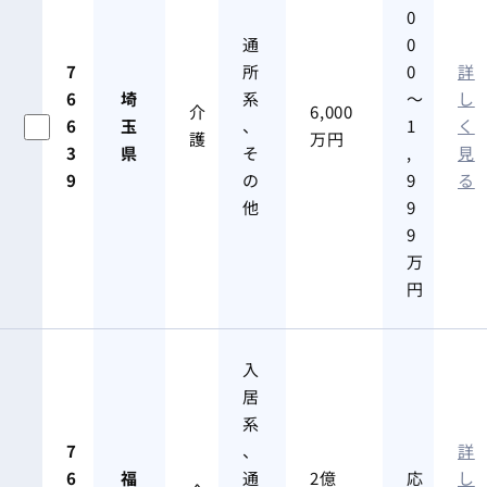
0
通
0
7
所
0
詳
6
埼
系
～
し
介
6,000
6
玉
、
1
く
護
万円
3
県
そ
,
見
9
の
9
る
他
9
9
万
円
入
居
系
7
、
詳
6
福
通
2億
応
し