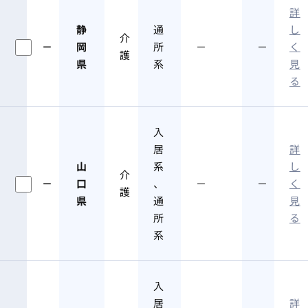
詳
静
通
し
介
－
岡
所
－
－
く
護
県
系
見
る
入
居
詳
山
系
し
介
－
口
、
－
－
く
護
県
通
見
所
る
系
入
居
詳