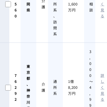
介
5
岡
所
1,600
相
く
護
6
県
系
万円
談
見
0
、
る
訪
問
系
3
,
0
東
0
京
7
0
詳
都
6
通
1億
～
し
、
介
2
所
8,200
4
く
神
護
9
系
万円
,
見
奈
2
9
る
川
9