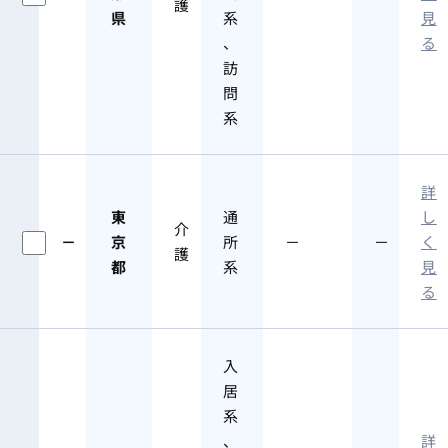
護
県
系
見
、
る
訪
問
系
詳
東
通
し
介
－
京
所
－
－
く
護
都
系
見
る
入
居
系
、
詳