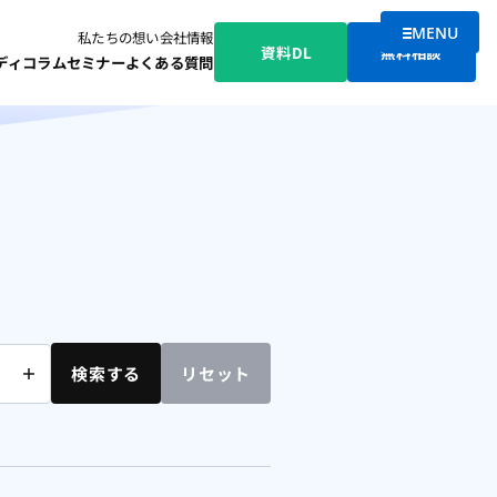
MENU
私たちの想い
会社情報
メニューを
資料DL
無料相談
ディ
コラム
セミナー
よくある質問
検索する
リセット