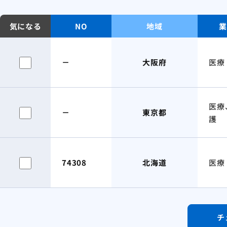
気になる
NO
地域
業
－
大阪府
医療
医療
－
東京都
護
74308
北海道
医療
チ