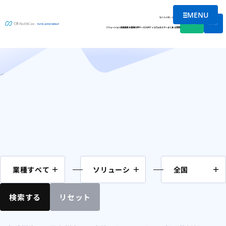
MENU
コラム
メニューを
私たちの想い
会社情報
資料DL
無料相談
ソリューション
支援実績
お客様の声
ケーススタディ
コラム
セミナー
よくある質問
ホーム
非公開
検索する
リセット