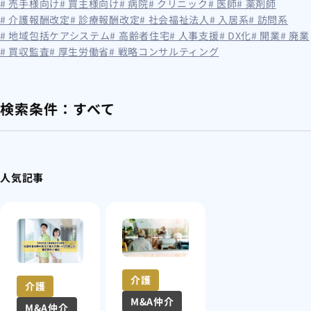
# 売手様向け
# 買主様向け
# 病院
# クリニック
# 医師
# 薬剤師
# 介護報酬改定
# 診療報酬改定
# 社会福祉法人
# 入居系
# 訪問系
# 地域包括ケアシステム
# 高齢者住宅
# 人事支援
# DX化
# 開業
# 廃業
# 買収監査
# 厚生労働省
# 戦略コンサルティング
検索条件：
すべて
人気記事
介護
介護
M&A仲介
M&A仲介