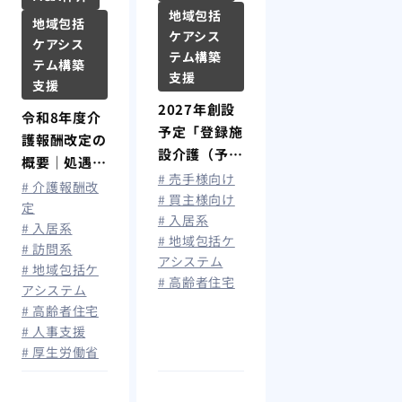
地域包括
地域包括
ケアシス
ケアシス
テム構築
テム構築
支援
支援
2027年創設
令和8年度介
予定「登録施
護報酬改定の
設介護（予
概要｜処遇改
防）支援」と
# 売手様向け
善加算拡充で
# 介護報酬改
は？住宅型有
# 買主様向け
最大月額1.9
定
# 入居系
料老人ホーム
# 入居系
万円賃上げ、
# 地域包括ケ
の今後と影響
# 訪問系
算定要件を解
アシステム
も解説
# 地域包括ケ
説
# 高齢者住宅
アシステム
# 高齢者住宅
# 人事支援
# 厚生労働省