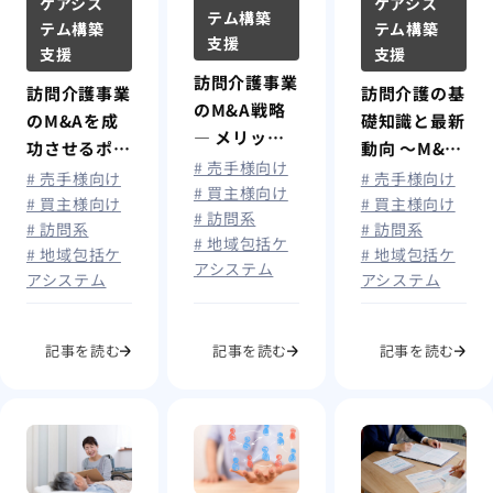
ケアシス
ケアシス
テム構築
テム構築
テム構築
支援
支援
支援
訪問介護事業
訪問介護事業
訪問介護の基
のM&A戦略
のM&Aを成
礎知識と最新
― メリッ
功させるポイ
動向 ～M&A
ト・デメリッ
# 売手様向け
ント｜売手・
が進む背景と
# 売手様向け
# 売手様向け
トから見る事
# 買主様向け
買手が押さえ
今後の展望～
# 買主様向け
# 買主様向け
# 訪問系
業存続と成功
# 訪問系
# 訪問系
るべき実務と
# 地域包括ケ
のポイント
# 地域包括ケ
# 地域包括ケ
成功のポイン
アシステム
アシステム
アシステム
ト
記事を読む
記事を読む
記事を読む