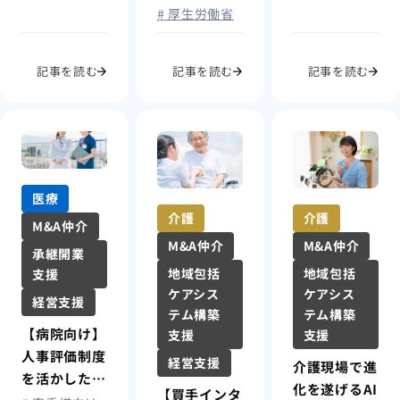
# 厚生労働省
記事を読む
記事を読む
記事を読む
医療
介護
介護
M&A仲介
M&A仲介
M&A仲介
承継開業
地域包括
地域包括
支援
ケアシス
ケアシス
経営支援
テム構築
テム構築
【病院向け】
支援
支援
人事評価制度
経営支援
介護現場で進
を活かした早
化を遂げるAI
【買手インタ