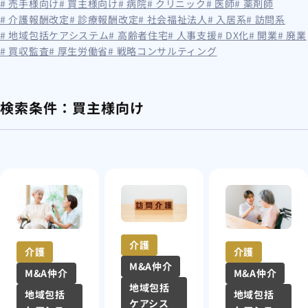
# 売手様向け
# 買主様向け
# 病院
# クリニック
# 医師
# 薬剤師
# 介護報酬改定
# 診療報酬改定
# 社会福祉法人
# 入居系
# 訪問系
# 地域包括ケアシステム
# 高齢者住宅
# 人事支援
# DX化
# 開業
# 廃業
# 買収監査
# 厚生労働省
# 戦略コンサルティング
検索条件：
買主様向け
介護
介護
介護
M&A仲介
M&A仲介
M&A仲介
地域包括
地域包括
地域包括
ケアシス