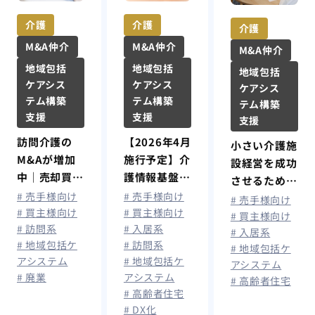
介護
介護
介護
M&A仲介
M&A仲介
M&A仲介
地域包括
地域包括
地域包括
ケアシス
ケアシス
ケアシス
テム構築
テム構築
テム構築
支援
支援
支援
訪問介護の
【2026年4月
小さい介護施
M&Aが増加
施行予定】介
設経営を成功
中｜売却買収
護情報基盤と
させるための
のメリット・
は？概要から
# 売手様向け
# 売手様向け
効率化と運営
# 売手様向け
注意点・成功
最新情報まで
# 買主様向け
# 買主様向け
改善ポイント
# 買主様向け
# 訪問系
# 入居系
のポイントを
# 入居系
# 地域包括ケ
# 訪問系
解説
# 地域包括ケ
アシステム
# 地域包括ケ
アシステム
# 廃業
アシステム
# 高齢者住宅
# 高齢者住宅
# DX化