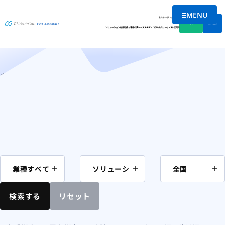
MENU
コラム
メニューを
私たちの想い
会社情報
資料DL
無料相談
ソリューション
支援実績
お客様の声
ケーススタディ
コラム
セミナー
よくある質問
ホーム
買主様向け
ページ 2
検索する
リセット