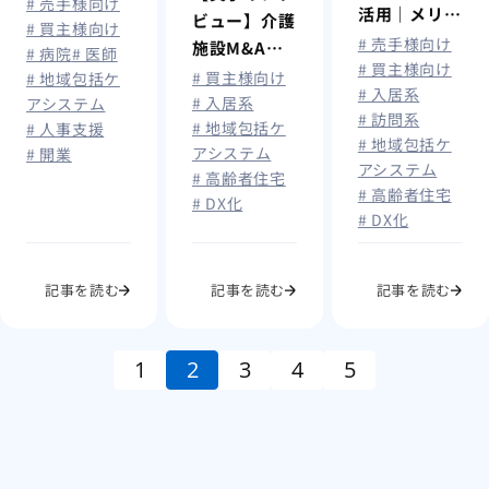
期離職防止と
# 売手様向け
活用｜メリッ
ビュー】介護
定着支援
# 買主様向け
ト・最新事
# 売手様向け
施設M&A、
# 病院
# 医師
例・課題を解
# 買主様向け
その後どう
# 買主様向け
# 地域包括ケ
# 入居系
説
なった？大規
# 入居系
アシステム
# 訪問系
# 地域包括ケ
模修繕・職員
# 人事支援
# 地域包括ケ
アシステム
# 開業
定着・ICT導
アシステム
# 高齢者住宅
入で稼働率ほ
# 高齢者住宅
# DX化
ぼ100％
# DX化
記事を読む
記事を読む
記事を読む
1
2
3
4
5