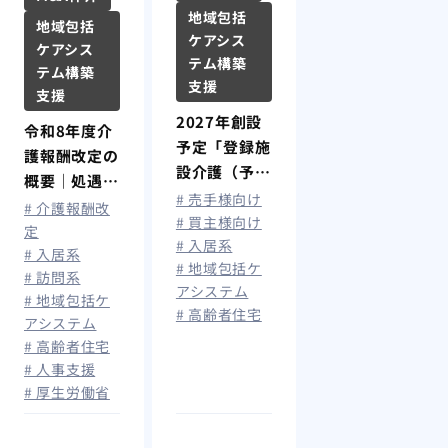
地域包括
地域包括
ケアシス
ケアシス
テム構築
テム構築
支援
支援
2027年創設
令和8年度介
予定「登録施
護報酬改定の
設介護（予
概要｜処遇改
防）支援」と
# 売手様向け
善加算拡充で
# 介護報酬改
は？住宅型有
# 買主様向け
最大月額1.9
定
# 入居系
料老人ホーム
# 入居系
万円賃上げ、
# 地域包括ケ
の今後と影響
# 訪問系
算定要件を解
アシステム
も解説
# 地域包括ケ
説
# 高齢者住宅
アシステム
# 高齢者住宅
# 人事支援
# 厚生労働省