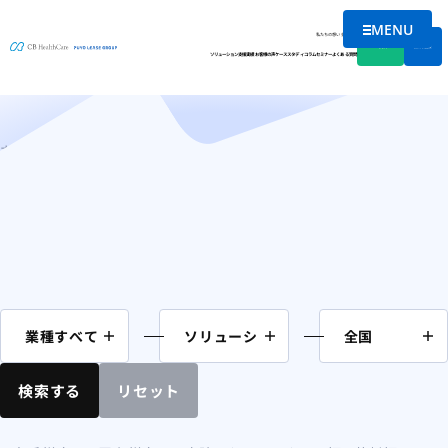
MENU
コラム
メニューを
私たちの想い
会社情報
資料DL
無料相談
ソリューション
支援実績
お客様の声
ケーススタディ
コラム
セミナー
よくある質問
ホーム
関東
東京都
ページ 13
検索する
リセット