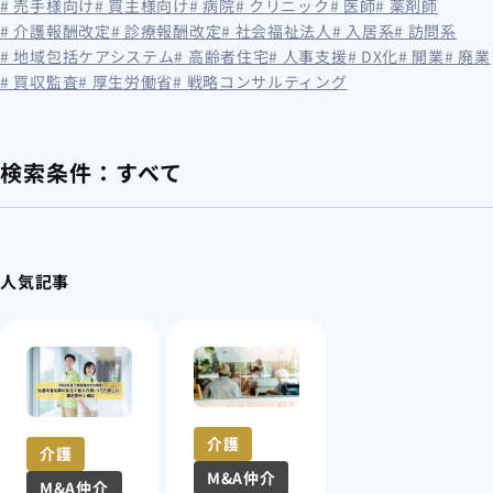
# 売手様向け
# 買主様向け
# 病院
# クリニック
# 医師
# 薬剤師
# 介護報酬改定
# 診療報酬改定
# 社会福祉法人
# 入居系
# 訪問系
# 地域包括ケアシステム
# 高齢者住宅
# 人事支援
# DX化
# 開業
# 廃業
# 買収監査
# 厚生労働省
# 戦略コンサルティング
検索条件：
すべて
人気記事
介護
介護
M&A仲介
M&A仲介