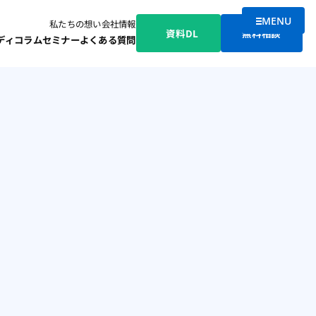
MENU
私たちの想い
会社情報
メニューを
資料DL
無料相談
ディ
コラム
セミナー
よくある質問