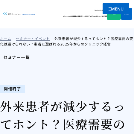
MENU
メニューを
私たちの想い
会社情報
資料DL
無料相談
ソリューション
支援実績
お客様の声
ケーススタディ
コラム
セミナー
よくある質問
ホーム
セミナー・イベント
外来患者が減少するってホント？医療需要の変
化は避けられない？患者に選ばれる2025年からのクリニック経営
セミナー一覧
開催終了
外来患者が減少するっ
てホント？医療需要の