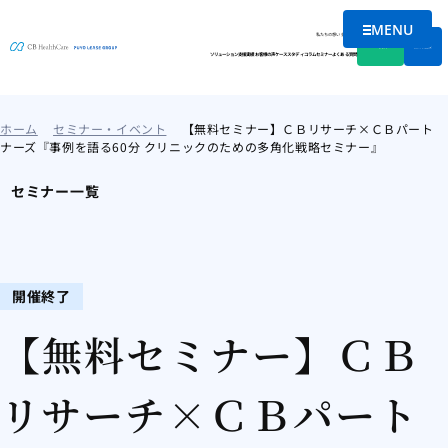
MENU
メニューを
私たちの想い
会社情報
資料DL
無料相談
ソリューション
支援実績
お客様の声
ケーススタディ
コラム
セミナー
よくある質問
ホーム
セミナー・イベント
【無料セミナー】ＣＢリサーチ×ＣＢパート
ナーズ『事例を語る60分 クリニックのための多角化戦略セミナー』
セミナー一覧
開催終了
【無料セミナー】ＣＢ
リサーチ×ＣＢパート