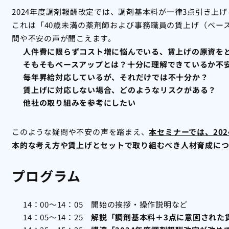
2024年度調剤報酬改定では、調剤基本料が一律3点引き上
これは「40歳未満の薬剤師および事務職員の賃上げ（ベー
問や不安の声が聞こえます。
人件費に限らずコスト増に悩んでいる、賃上げの原資を
そもそもベースアップとは？十分に理解できているか不
毎年昇給対応しているが、それだけでは不十分か？
賃上げに対応しない場合、どのようなリスクがある？
他社の取り組みを参考にしたい
このような疑問や不安の声を踏まえ、
本セミナーでは、20
本的な考え方や賃上げとセットで取り組むべき人材育成につ
プログラム
14：00～14：05 開始の挨拶・操作説明など
14：05～14：25
解説「調剤基本料＋3点に意図された