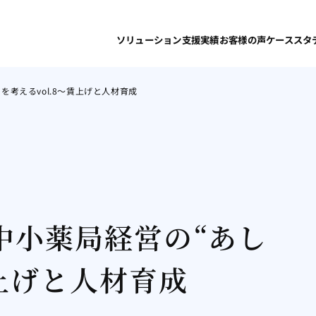
ソリューション
支援実績
お客様の声
ケーススタ
を考えるvol.8～賃上げと人材育成
る中小薬局経営の“あし
賃上げと人材育成