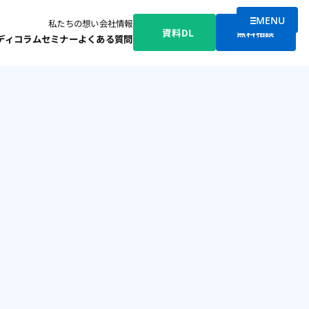
MENU
私たちの想い
会社情報
メニューを
資料DL
無料相談
ディ
コラム
セミナー
よくある質問