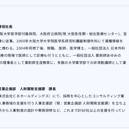
締役社長
大阪大学医学部付属病院、大阪府立病院(現 大阪急性期・総合医療センター)、宝
療に従事。2000年大阪大学大学院医学系研究科臓器制御外科にて異種移植を
携わる。2004年同修了後、現職。 医師、医学博士、一般社団法人 日本外科
医療の現場で医師として診療も行うとともに、一般社団法人 薬剤師あゆみの
会の理事長として薬剤師生涯教育に、多数の大学薬学部での非常勤講師として薬
営業企画部 人財開発支援課 課長
株式会社ＣＢホールディングス）にて、採用を中心としたコンサルティング業
人事領域の支援を行う人事支援部（現：営業企画部 人財開発支援課）を立ち上
析から人事制度の設計や教育研修など、これまで計60社以上の支援を行ってい