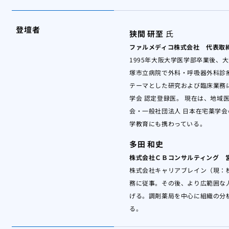
登壇者
狭間 研至
氏
ファルメディコ株式会社 代表取
1995年大阪大学医学部卒業後、
塚市立病院で外科・呼吸器外科診
テーマとした研究および臨床業務に
学会 認定登録医。 現在は、地域
会・一般社団法人 日本在宅薬学
学教育にも携わっている。
多田 和史
株式会社ＣＢコンサルティング 
株式会社キャリアブレイン（現：
務に従事。その後、より広範囲な
げる。調剤薬局を中心に組織の分
る。