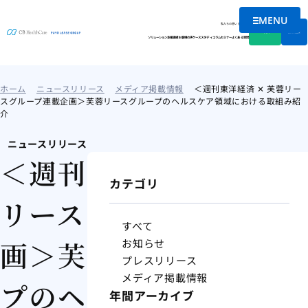
MENU
メニュー
私たちの想い
会社情報
資料DL
無料相談
ソリューション
支援実績
お客様の声
ケーススタディ
コラム
セミナー
よくある質問
ホーム
ニュースリリース
メディア掲載情報
＜週刊東洋経済 ✕ 芙蓉リー
スグループ連載企画＞芙蓉リースグループのヘルスケア領域における取組み紹
介
ニュースリリース
＜週刊東洋経済 ✕ 芙蓉
カテゴリ
リースグループ連載企
すべて
画＞芙蓉リースグルー
お知らせ
プレスリリース
メディア掲載情報
プのヘルスケア領域に
年間アーカイブ