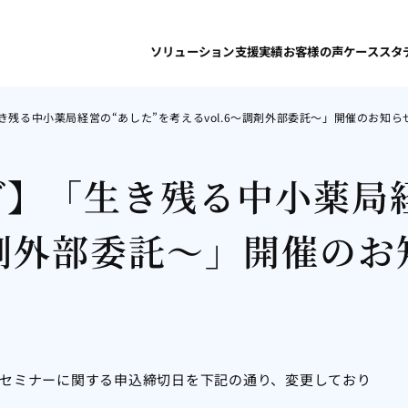
ソリューション
支援実績
お客様の声
ケーススタ
残る中小薬局経営の“あした”を考えるvol.6～調剤外部委託～」開催のお知ら
グ】「生き残る中小薬局
調剤外部委託～」開催のお
、本セミナーに関する申込締切日を下記の通り、変更しており