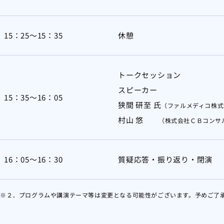
15：25～15：35
休憩
トークセッション
スピーカー
15：35～16：05
狭間 研至 氏
（ファルメディコ株式
村山 悠
（株式会社ＣＢコンサ
16：05～16：30
質疑応答・振り返り・閉演
※２．プログラムや講演テーマ等は変更となる可能性がございます。予めご了