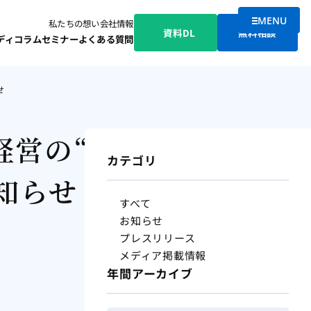
MENU
私たちの想い
会社情報
メニューを
資料DL
無料相談
ディ
コラム
セミナー
よくある質問
せ
経営の“あし
カテゴリ
知らせ
すべて
お知らせ
プレスリリース
メディア掲載情報
年間アーカイブ