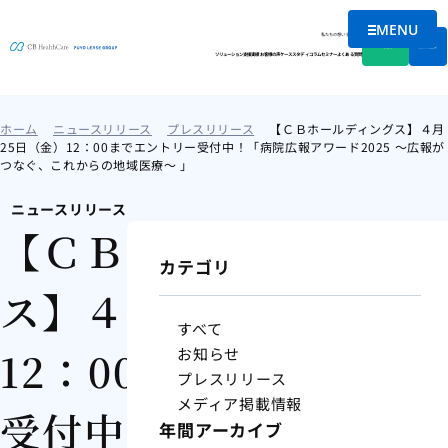
MENU
メニュー
私たちの想い
会社情報
資料DL
無料相談
ソリューション
支援実績
お客様の声
ケーススタディ
コラム
セミナー
よくある質問
ホーム
ニュースリリース
プレスリリース
【ＣＢホールディングス】４月
25日（金）12：00までエントリー受付中！「病院広報アワード2025 ～広報が
つなぐ、これからの地域医療～ 」
ニュースリリース
【ＣＢホールディング
カテゴリ
ス】４月25日（金）
すべて
12：00までエントリー
お知らせ
プレスリリース
メディア掲載情報
受付中！「病院広報ア
年間アーカイブ