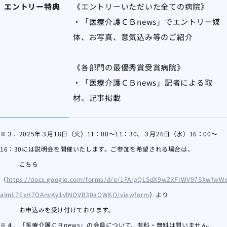
エントリー特典
《エントリーいただいた全ての病院》
・「医療介護ＣＢnews」でエントリー媒
体、お写真、意気込み等のご紹介
《各部門の最優秀賞受賞病院》
・「医療介護ＣＢnews」記者による取
材、記事掲載
※３．2025年３月18日（火）11：00～11：30、３月26日（水）16：00～
16：30には説明会を開催いたします。
ご参加を希望される場合は、
こちら
（
https://docs.google.com/forms/d/e/1FAIpQLSdX9wZXFIWV97SXwfwW
almL76xH7OAnvKy1vlNQVB30aOWKQ/viewform
）より
お申込みを受け付けております。
※４．「医療介護ＣＢnews」の会員について、有料・無料は問いません。